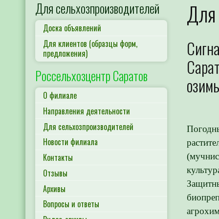
Для сельхозпроизводителей
Для 
Доска объявлений
Сигн
Для клиентов (образцы форм,
предложения)
Сарат
Россельхозцентр Саратов
озимы
О филиале
Направления деятельности
Для сельхозпроизводителей
Погодны
Новости филиала
растите
(мучнис
Контакты
культур
Отзывы
Защитны
Архивы
биопреп
Вопросы и ответы
агрохим