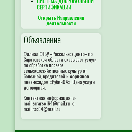
СИСТЕМА ДОБРОВОЛЬНОЙ
СЕРТИФИКАЦИИ
Открыть Направления
деятельности
Объявление
Филиал ФГБУ «Россельхозцентр» по
Саратовской области оказывает услуги
по обработке посевов
сельскохозяйственных культур от
болезней, вредителей и
сорняков
пневмоходом «Рубин04». Цена услуги
договорная.
Контактная информация: e-
mail:zararsc164@mail.ru e-
mail:rsc64@mail.ru