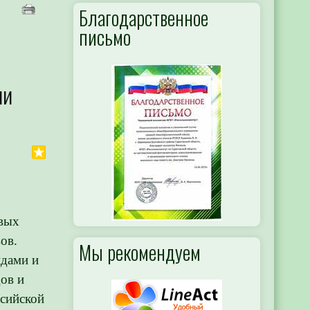
Благодарственное
письмо
ни
овых
ов.
Мы рекомендуем
идами и
ов и
сийской