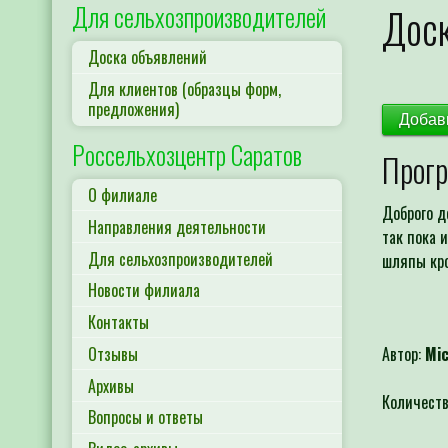
Для сельхозпроизводителей
Доск
Доска объявлений
Для клиентов (образцы форм,
предложения)
Добав
Россельхозцентр Саратов
Прогр
О филиале
Доброго д
Направления деятельности
так пока 
Для сельхозпроизводителей
шляпы крол
Новости филиала
Контакты
Отзывы
Автор:
Mi
Архивы
Количеств
Вопросы и ответы