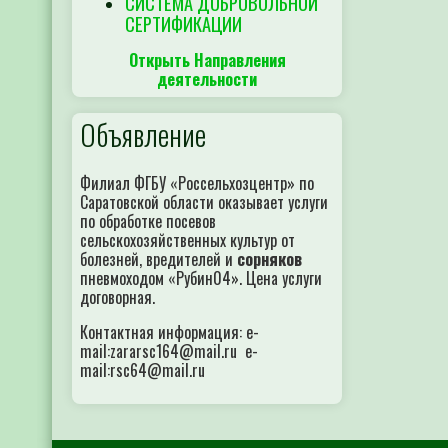
СИСТЕМА ДОБРОВОЛЬНОЙ
СЕРТИФИКАЦИИ
Открыть Направления
деятельности
Объявление
Филиал ФГБУ «Россельхозцентр» по
Саратовской области оказывает услуги
по обработке посевов
сельскохозяйственных культур от
болезней, вредителей и
сорняков
пневмоходом «Рубин04». Цена услуги
договорная.
Контактная информация: e-
mail:zararsc164@mail.ru e-
mail:rsc64@mail.ru