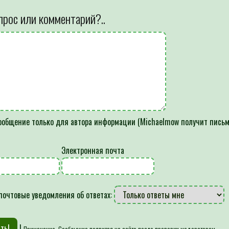
прос или комментарий?..
общение только для автора информации (Michaelmow получит письм
Электронная почта
почтовые уведомления об ответах:
|
Примечание. Сообщение появится на сайте после проверки модератором.