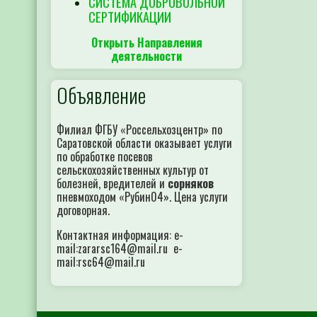
СИСТЕМА ДОБРОВОЛЬНОЙ
СЕРТИФИКАЦИИ
Открыть Направления
деятельности
Объявление
Филиал ФГБУ «Россельхозцентр» по
Саратовской области оказывает услуги
по обработке посевов
сельскохозяйственных культур от
болезней, вредителей и
сорняков
пневмоходом «Рубин04». Цена услуги
договорная.
Контактная информация: e-
mail:zararsc164@mail.ru e-
mail:rsc64@mail.ru