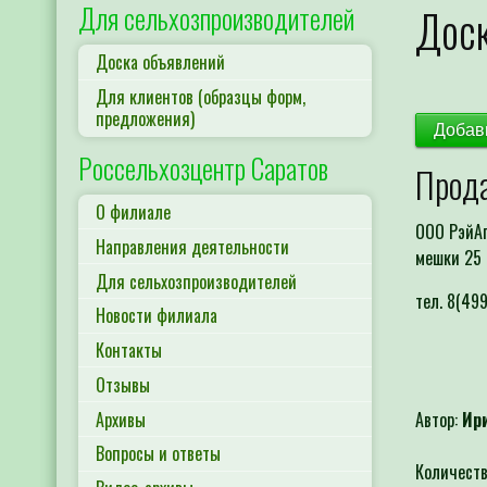
Для сельхозпроизводителей
Доск
Доска объявлений
Для клиентов (образцы форм,
предложения)
Добав
Россельхозцентр Саратов
Прод
О филиале
ООО РэйАг
Направления деятельности
мешки 25 
Для сельхозпроизводителей
тел. 8(49
Новости филиала
Контакты
Отзывы
Архивы
Автор:
Ир
Вопросы и ответы
Количеств