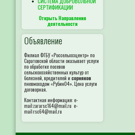
СИСТЕМА ДОБРОВОЛЬНОЙ
СЕРТИФИКАЦИИ
Открыть Направления
деятельности
Объявление
Филиал ФГБУ «Россельхозцентр» по
Саратовской области оказывает услуги
по обработке посевов
сельскохозяйственных культур от
болезней, вредителей и
сорняков
пневмоходом «Рубин04». Цена услуги
договорная.
Контактная информация: e-
mail:zararsc164@mail.ru e-
mail:rsc64@mail.ru