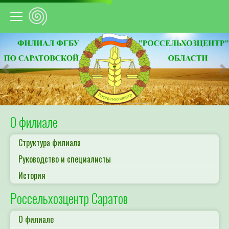
Предыдущий
С
О филиале
Структура филиала
Руководство и специалисты
История
Россельхозцентр Саратов
О филиале