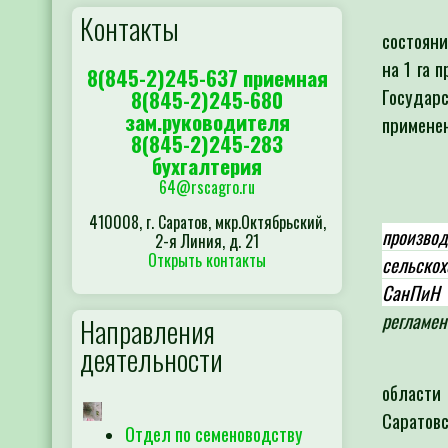
Контакты
состояни
на 1 га 
8(845-2)245-637 приемная
Государ
8(845-2)245-680
зам.руководителя
примене
8(845-2)245-283
бухгалтерия
64@rscagro.ru
410008, г. Саратов, мкр.Октябрьский,
произво
2-я Линия, д. 21
Открыть контакты
сельскох
СанПиН 
регламен
Направления
деятельности
области
Саратовс
Отдел по семеноводству