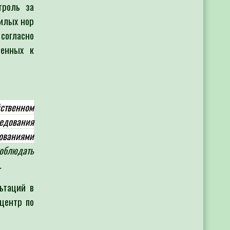
троль за
жилых нор
 согласно
шенных к
ственном
едования
бованиями
облюдать
.
ьтаций в
центр по