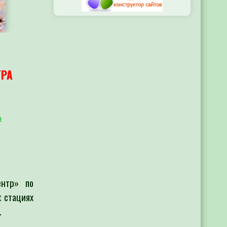
ТРА
u
ентр» по
х стациях
.