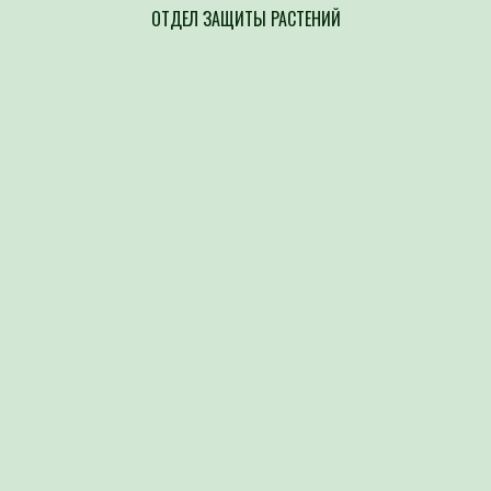
ОТДЕЛ ЗАЩИТЫ РАСТЕНИЙ
Напр
составлен
возбудите
культур п
выявление
сорной ра
организов
Атка