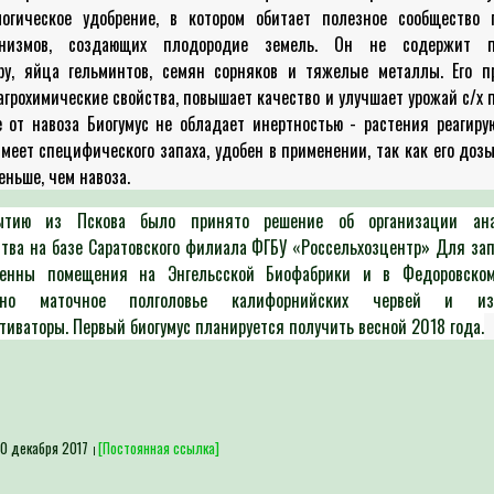
логическое удобрение, в котором обитает полезное сообщество 
анизмов, создающих плодородие земель. Он не содержит п
ру, яйца гельминтов, семян сорняков и тяжелые металлы. Его п
агрохимические свойства, повышает качество и улучшает урожай с/х 
 от навоза Биогумус не обладает инертностью - растения реагиру
имеет специфического запаха, удобен в применении, так как его доз
еньше, чем навоза.
ытию из Пскова было принято решение об организации анал
тва на базе Саратовского филиала ФГБУ «Россельхозцентр»
Для зап
ленны помещения на Энгельсской Биофабрики и в Федоровском
тено маточное полголовье калифорнийских червей и изг
тиваторы. Первый биогумус планируется получить весной 2018 года.
0 декабря 2017
[Постоянная ссылка]