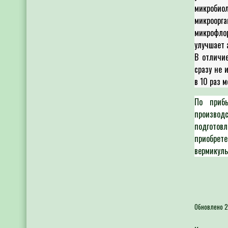
микробио
микроорг
микрофло
улучшает 
В отличие
сразу не 
в 10 раз м
По приб
производс
подготов
приобре
вермикуль
Обновлено 2