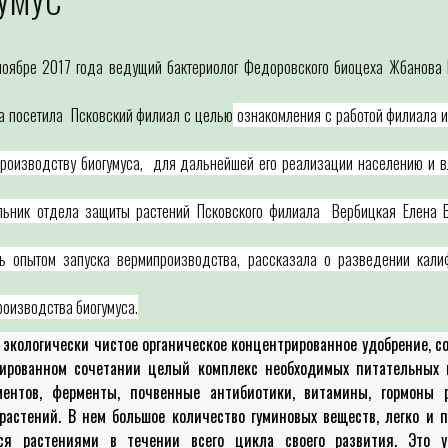
УМУС
Для определения потребности
Специалист филиала по заявкам с
выдачей рекомендаций по проведен
ноябре 2017 года ведущий бактериолог Федоровского биоцеха Жбанова 
а посетила Псковский филиал с целью
ознакомления с работой филиала и
производству биогумуса, для дальнейшей его реализации населению и 
льник отдела защиты растений Псковского филиала Вербицкая Елена 
ь опытом запуска вермипроизводства, рассказала о разведении кали
роизводства биогумуса.
экологически чистое органическое концентрированное удобрение, 
сированном сочетании целый комплекс необходимых питательных 
ментов, ферменты, почвенные антибиотики, витамины, гормоны 
растений. В нем большое количество гуминовых веществ, легко и 
тся растениями в течении всего цикла своего развития. Это у