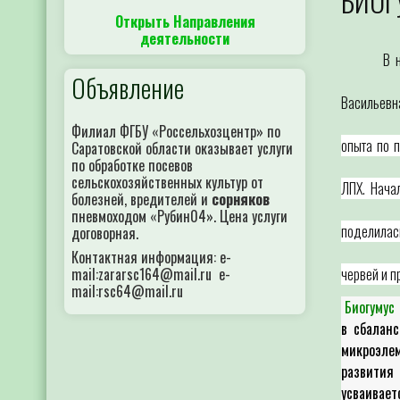
БИОГ
Открыть Направления
деятельности
В 
Объявление
Васильевн
Филиал ФГБУ «Россельхозцентр» по
опыта по 
Саратовской области оказывает услуги
по обработке посевов
сельскохозяйственных культур от
ЛПХ. Нача
болезней, вредителей и
сорняков
пневмоходом «Рубин04». Цена услуги
поделилас
договорная.
Контактная информация: e-
червей и п
mail:zararsc164@mail.ru e-
mail:rsc64@mail.ru
Биогумус
в сбалан
микроэле
развития 
усваивае