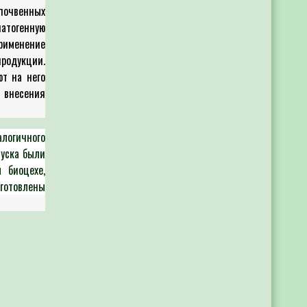
почвенных
п
атогенную
рименение
продукции.
м
ют на него
ы внесения
з
п
-
огичного
уска были
 биоцехе,
Т
отовлены
с
п
о
2
и
к