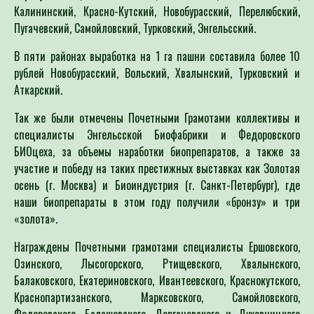
Калининский, Красно-Кутский, Новобурасский, Перелюбский,
Пугачевский, Самойловский, Турковский, Энгельсский.
В пяти районах выработка на 1 га пашни составила более 10
рублей Новобурасский, Вольский, Хвалынский, Турковский и
Аткарский.
Так же были отмечены Почетными Грамотами коллективы и
специалисты Энгельсской Биофабрики и Федоровского
БИОцеха, за объемы наработки биопрепаратов, а также за
участие и победу на таких престижных выставках как Золотая
осень (г. Москва) и Биоиндустрия (г. Санкт-Петербург), где
наши биопрепараты в этом году получили «бронзу» и три
«золота».
Награждены Почетными грамотами специалисты Ершовского,
Озинского, Лысогорского, Ртищевского, Хвалынского,
Балаковского, Екатериновского, Ивантеевского, Краснокутского,
Краснопартизанского, Марксовского, Самойловского,
Федоровского, Балашовского, Дергачевского и Духовницкого