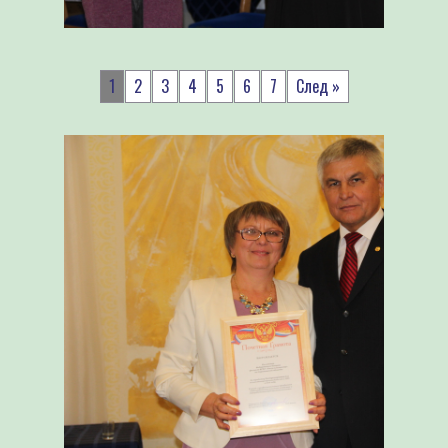
1
2
3
4
5
6
7
След »