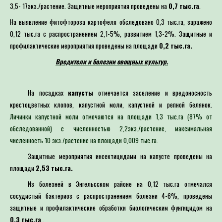
3,5- 17экз./растение. Защитные мероприятия проведены на
0,7 тыс.га
.
На выявление фитофтороза картофеля обследовано 0,3 тыс.га, заражено
0,12 тыс.га с распространением 2,1-5%, развитием 1,3-2%. Защитные и
профилактические мероприятия проведены на площади
0,2 тыс.га.
Вредители и болезни овощных культур.
На посадках
капусты
отмечается заселение и вредоносность
крестоцветных клопов, капустной моли, капустной и репной белянок.
Личинки капустной моли отмечаются на площади 1,3 тыс.га (87% от
обследованной) с численностью 2,2экз./растение, максимальная
численность 10 экз./растение на площади 0,009 тыс.га.
Защитные мероприятия инсектицидами на капусте проведены на
площади
2,53 тыс.га.
Из болезней в Энгельсском районе на 0,12 тыс.га отмечался
сосудистый бактериоз с распространением болезни 4-6%, проведены
защитные и профилактические обработки биологическим фунгицидом на
0,3 тыс.га
.