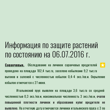
Информация по защите растений
Для определения потре
по состоянию на 06.07.2016 г.
Специалист филиала по зая
выдачей рекомендаций по п
Саранчовые.
Обследование на личинок саранчовых вредителей
проведено на площади 102,4 тыс.га, заселено кобылками 9,2 тыс.га
выгонов и залежей с численностью кобылок 0,4-4 экз./кв.м. Окрыление
кобылок отмечается с 27 июня.
Итальянский прус выявлен на площади 3,6 тыс.га со средней
численностью 0,3 экз./кв.м, максимальная численность 3 экз./кв.м,
очагов
повышенной плотности личинок и образования кулиг вредителя не
выявлено
.
На отчетную дату отмечаются личинки итальянского пруса с 3 по