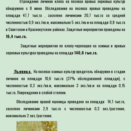
Отрождение личинок клопа на посевах яровых зерновых культур
обнаружено с 8 июня. Обследования на посевах яровых проведены на
площади 47,7 тыс.га , заселено личинками 20,7 тыс.га со средней
численностью 0,9 экз./кв.м, максимально 5 экз./кв.м на площади 0,8 тыс.га
в Советском и Краснокутском районах. Защитные мероприятия проведены на
16,4 тыс.га.
Защитные мероприятия по клопу-черепашке на озимых и яровых
зерновых культурах проведены на площади
140,6 тыс.га.
Пьявица.
На посевах озимых культур вредитель обнаружен в стадии
личинок на площади 10,6 тыс.га (37% обследованной площади), с
численностью 0,3 экз./кв.м, максимально 3 экз./кв.м на площади 0,15
тыс.га. Повреждения в слабой степени.
Обследование яровой пшеницы проведено на площади 14,1 тыс.га,
заселено личинками 2,9 тыс.га с численностью 0,3 экз./растение,
максимально 2 экз./растение.