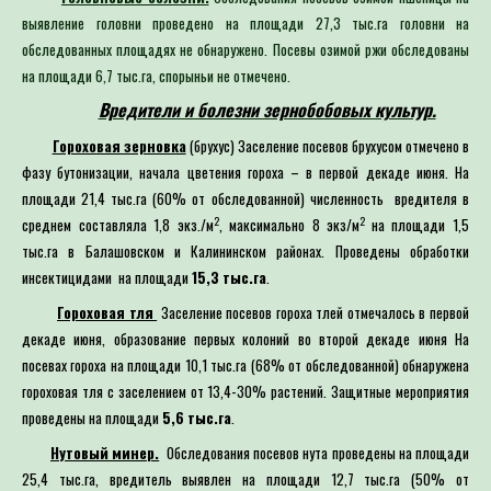
выявление головни проведено на площади 27,3 тыс.га головни на
обследованных площадях не обнаружено. Посевы озимой ржи обследованы
на площади 6,7 тыс.га, спорыньи не отмечено.
Вредители и болезни зернобобовых культур.
Гороховая зерновка
(брухус) Заселение посевов брухусом отмечено в
фазу бутонизации, начала цветения гороха – в первой декаде июня. На
площади 21,4 тыс.га (60% от обследованной) численность вредителя в
2
2
среднем составляла 1,8 экз./м
, максимально 8 экз/м
на площади 1,5
тыс.га в Балашовском и Калининском районах. Проведены обработки
инсектицидами на площади
15,3 тыс.га
.
Гороховая тля
Заселение посевов гороха тлей отмечалось в первой
декаде июня, образование первых колоний во второй декаде июня На
посевах гороха на площади 10,1 тыс.га (68% от обследованной) обнаружена
гороховая тля с заселением от 13,4-30% растений. Защитные мероприятия
проведены на площади
5,6 тыс.га
.
Нутовый минер.
Обследования посевов нута проведены на площади
25,4 тыс.га, вредитель выявлен на площади 12,7 тыс.га (50% от