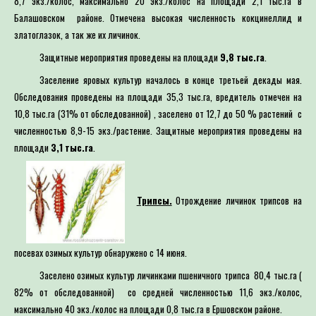
8,7 экз./колос, максимально 20 экз./колос на площади 2,1 тыс.га в
Балашовском районе. Отмечена высокая численность кокцинеллид и
златоглазок, а так же их личинок.
Защитные мероприятия проведены на площади
9,8 тыс.га
.
Заселение яровых культур началось в конце третьей декады мая.
Обследования проведены на площади 35,3 тыс.га, вредитель отмечен на
10,8 тыс.га (31% от обследованной) , заселено от 12,7 до 50 % растений с
численностью 8,9-15 экз./растение. Защитные мероприятия проведены на
площади
3,1 тыс.га
.
Трипсы.
Отрождение личинок трипсов на
посевах озимых культур обнаружено с 14 июня.
Заселено озимых культур личинками пшеничного трипса 80,4 тыс.га (
82% от обследованной) со средней численностью 11,6 экз./колос,
максимально 40 экз./колос на площади 0,8 тыс.га в Ершовском районе.