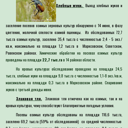
Хлебные жуки.
Выход хлебных жуков и
заселение посевов озимых зерновых культур обнаружено с 14 июня, в фазу
цветения, молочной спелости озимой пшеницы. Из обследованных 72,7
тыс.га озимых культур, заселено 35,4 тыс.га с численностью 2,4 - 5 экз./
кв.м, максимально на площади 1,2 тыс.га в Марксовском, Советском,
Ровенском районах.
Химические обработки на посевах озимых культур
проведены на площади
22,7 тыс.га
в 14 районах области.
На яровых культурах обследование проведено на площади 24,5
тыс.га, хлебные жуки на площади 9,8 тыс.га с численностью 1,1-8 экз./кв.м,
максимально на площади 0,3 тыс.га в Марксовском районе. Спаривание
жуков с третьей декады июня.
Злаковая тля.
Злаковая тля отмечена как на озимых, так и на
яровых культурах, чему способствуют благоприятные погодные условия.
Посевы озимых культур обследованы на площади 116,6 тыс.га,
заселено 69,2 тыс.га (59% от обследованной) со средней численностью