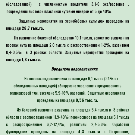
обследованной) с численностью вредителя 3,1-6 экз/растение ,
повреждения листовой пластинки нутовым минером от 5 до 40%.
Защитные мероприятия на зернобобовых культурах проведены на
площади
28,7 тыс.га.
На выявление болезней обследовано 10,1 тыс.га, аскохитоз выявлен на
посевах нута на площади 2,0 тыс.га с распространением 1-2%, развитием
0,4-0,5% в 3 районах области. Защитные мероприятия проведены на
площади
1,3 тыс.га.
Вредители подсолнечника.
На посевах подсолнечника на площади 6,1 тыс.га (34% от
обследованных площадей) обнаружено заселение и вредоносность
гелихризовой тли, заселено 5,9-16% растений. Защитные мероприятия
проведены на площади
0,56 тыс.га.
Из болезней выявлена ржавчина на площади 5,4 тыс.га в 8 районах
области с распространением 11,9-40%; пероноспороз на площади 5,1 тыс.га
с распространением 6,2-12,4%, развитием 2,7-5,8%. Обработки
фунгицидами проведены на площади
4,3 тыс.га
в Петровском,