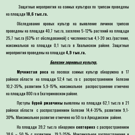
Защитные мероприятия на озимых культурах по трипсам проведены
на площади
18,6 тыс.га.
Обследования яровых культур на выявление личинок трипсов
проведены на площади 40,7 тыс.га, заселено 5-12% растений на площади
25,7 тыс.га (63% от обследованной) с численностью 4,1-20 экз./растение,
максимальная на площади 0,1 тыс.га в Хвалынском районе. Защитные
мероприятия проведены на площади
4,9 тыс.га.
Болезни зерновых культур.
Мучнистая роса
на посевах озимых культур обнаружена в 17
районах области на площади 52,4 тыс. га с распространением болезни
10,2-35%, развитием 5,9-15%, максимальное распространение отмечено
на площади 800 га в Екатериновском районе.
Пустулы
бурой ржавчины
выявлены на площади 62,1 тыс.га в 21
районах области с распространением болезни 14,4-35%, развитием 9,1-
30%. Максимальное развитие отмечено на 50 га в Аркадакском районе.
На площади 39,2 тыс.га обнаружен
септориоз
с распространением
38,6 – 50 % с развитием 19,2-25%. Максимальное распространение и