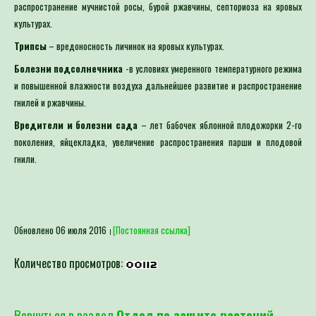
распространение мучнистой росы, бурой ржавчины, септориоза на яровых
культурах.
Трипсы
– вредоносность личинок на яровых культурах.
Болезни подсолнечника
-в условиях умеренного температурного режима
и повышенной влажности воздуха дальнейшее развитие и распространение
гнилей и ржавчины.
Вредители и болезни сада
– лет бабочек яблонной плодожорки 2-го
поколения, яйцекладка, увеличение распространения парши и плодовой
гнили.
Обновлено 06 июля 2016
[Постоянная ссылка]
Количество просмотров:
Вернуться в раздел
Отдел по защите растений