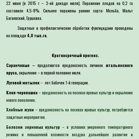
22 июня (в 2015 г – 3-ей декаде июля). Поражение плодов на 0,2 га
составило 4,5-8%. Сильнее поражены ранние сорта: Мельба, Мальт
Багаевский, Грушовка.
Защитные и профилактические обработки фунгицидами проведены
на площади
4,0 тыс.га
.
Краткосрочный прогноз.
Саранчовые –
продолжится вредоносность личинок
итальянского
пруса,
окрыление – в первой половине июля.
Луговой мотылек
– лет бабочек 1-й генерации.
Клоп-черепашка
–
вредоносность на посевах яровых культур и окрыление
нового поколения.
Хлебные жуки
– вредоносность на посевах яровых культур, потребуются
защитные мероприятия.
Болезни зерновых культур
– в условиях умеренного температурного
режима и повышенной влажности воздуха дальнейшее развитие и