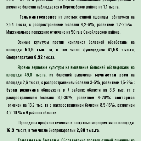
развитие болезни наблюдается в Перелюбском районе на 1,1 тыс.га.
Гельминтоспориоз
на листьях озимой пшеницы обнаружен на
2,54 тыс.га, с распространением болезни 4,2-6%, развитием 1,2-2,5% .
Максимальное поражение отмечено на 50 га в Самойловском районе.
Озимые культуры против комплекса болезней обработаны на
площади
50,5 тыс. га
, в том числе фунгицидами
41,58 тыс.га
,
биопрепаратами
8,92
тыс.га.
Яровые зерновые культуры на выявление болезней обследованы на
площади 49,0 тыс.га, и
з болезней выявлены:
мучнистая роса
на
площади 2,6 тыс.га, с распространением болезни 3-5%, развитием 1,5-2% ;
бурая ржавчина
обнаружена в 7 районах области на 3,6 тыс. га с
распространением болезни 8,1-30%, развитием 4-20%;
септориоз
отмечен на 13,7 тыс. га с распространением болезни 8,5-16%, развитием
4,2-10 % в 9 районах области.
Проведены профилактические и защитные мероприятия на площади
16,3
тыс.га, в том числе биопрепаратами
2,88 тыс.га
.
Головневые болезни.
Обследования посевов озимой пшеницы на