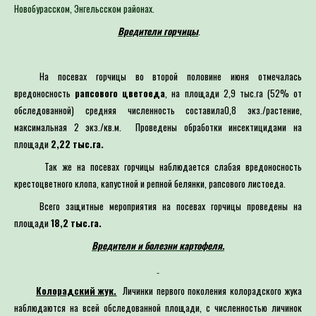
Новобурасском, Энгельсском районах.
Вредители горчицы
.
На посевах горчицы во второй половине июня отмечалась
вредоносность
рапсового цветоеда
, на площади 2,9 тыс.га (52% от
обследованной) средняя численность составила0,8 экз./растение,
максимальная 2 экз./кв.м. Проведены обработки инсектицидами на
площади
2,22 тыс.га.
Так же на посевах горчицы наблюдается слабая вредоносность
крестоцветного клопа, капустной и репной белянки, рапсового листоеда.
Всего защитные мероприятия на посевах горчицы проведены на
площади
18,2 тыс.га.
Вредители и болезни картофеля.
Колорадский жук.
Личинки первого поколения колорадского жука
наблюдаются на всей обследованной площади, с численностью личинок