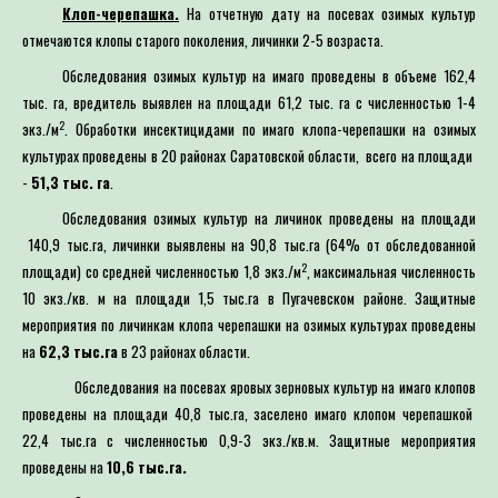
Для определения потре
Клоп-черепашка.
На отчетную дату на посевах озимых культур
отмечаются клопы старого поколения, личинки 2-5 возраста.
Специалист филиала по зая
Обследования озимых культур на имаго проведены в объеме 162,4
выдачей рекомендаций по п
тыс. га, вредитель выявлен на площади 61,2 тыс. га с численностью 1-4
2
экз./м
. Обработки инсектицидами по имаго клопа-черепашки на озимых
культурах проведены в 20 районах Саратовской области, всего на площади
-
51,3 тыс. га
.
Обследования озимых культур на личинок проведены на площади
140,9 тыс.га, личинки выявлены на 90,8 тыс.га (64% от обследованной
2
площади) со средней численностью 1,8 экз./м
, максимальная численность
10 экз./кв. м на площади 1,5 тыс.га в Пугачевском районе. Защитные
мероприятия по личинкам клопа черепашки на озимых культурах проведены
на
62,3
тыс.га
в 23 районах области.
Обследования на посевах яровых зерновых культур на имаго клопов
проведены на площади 40,8 тыс.га, заселено имаго клопом черепашкой
22,4 тыс.га с численностью 0,9-3 экз./кв.м. Защитные мероприятия
проведены на
10,6 тыс.га.