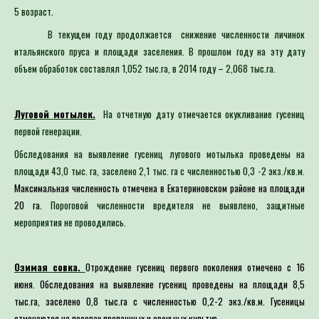
5 возраст.
В текущем году продолжается снижение численности личинок
итальянского пруса и площади заселения. В прошлом году на эту дату
объем обработок составлял 1,052 тыс.га, в 2014 году – 2,068 тыс.га.
Луговой мотылек.
На отчетную дату отмечается окукливание гусениц
первой генерации.
Обследования на выявление гусениц лугового мотылька проведены на
площади 43,0 тыс. га, заселено 2,1 тыс. га с численностью 0,3 -2 экз./кв.м.
Максимальная численность отмечена в Екатериновском районе на площади
20 га.
Пороговой численности вредителя не выявлено, защитные
мероприятия не проводились.
Озимая совка.
Отрождение гусениц первого поколения отмечено с 16
июня. Обследования на выявление гусениц проведены на площади 8,5
тыс.га, заселено 0,8 тыс.га с численностью 0,2-2 экз./кв.м. Гусеницы
отмечаются на посевах пропашных и овощных культур.