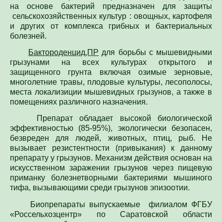
на основе бактерий предназначен для защиты
сельскохозяйственных культур : овощных, картофеля
и других от комплекса грибных и бактериальных
болезней.
Бактороденцид,ПР
для борьбы с мышевидными
грызунами на всех культурах открытого и
защищенного грунта включая озимые зерновые,
многолетние травы, плодовые культуры, лесополосы,
места локализиции мышевидных грызунов, а также в
помещениях различного назначения.
Препарат обладает высокой биологической
эффективностью (85-95%), экологически безопасен,
безвреден для людей, животных, птиц, рыб. Не
вызывает резистентности (привыкания) к данному
препарату у грызунов. Механизм действия основан на
искусственном заражении грызунов через пищевую
приманку болезнетворными бактериями мышиного
тифа, вызывающими среди грызунов эпизоотии.
Биопрепараты выпускаемые филиалом ФГБУ
«Россельхозцентр» по Саратовской области
экологически безопасные в применении и дешевле