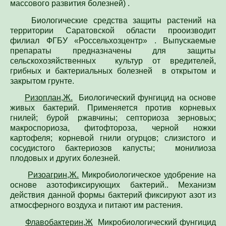
Для определения потре
Биологические средства защиты растений на
Специалист филиала по зая
территории Саратовской области прооизводит
выдачей рекомендаций по п
филиал ФГБУ «Россельхозцентр» . Выпускаемые
препараты предназначены для защиты
сельскохозяйственных культур от вредителей,
грибных и бактериальных болезней в открытом и
закрытом грунте.
Ризоплан,Ж.
Биологический фунгицид на основе
живых бактерий. Применяется против корневых
гнилей; бурой ржавчины; септориоза зерновых;
макроспориоза, фитофтороза, черной ножки
картофеля; корневой гнили огурцов; слизистого и
сосудистого бактериозов капусты; монилиоза
плодовых и других болезней.
Ризоагрин,Ж.
Микробиологическое удобрение на
основе азотофиксирующих бактерий.. Механизм
действия данной формы бактерий фиксируют азот из
атмосферного воздуха и питают им растения.
Флавобактерин,Ж
Микробиологический фунгицид