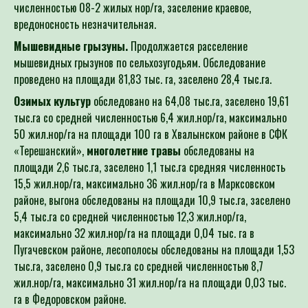
численностью 08-2 жилых нор/га, заселение краевое,
вредоносность незначительная.
Мышевидные грызуны.
Продолжается расселение
мышевидных грызунов по сельхозугодьям. Обследование
проведено на площади 81,83 тыс. га, заселено 28,4 тыс.га.
Озимых культур
обследовано на 64,08 тыс.га, заселено 19,61
тыс.га со средней численностью 6,4 жил.нор/га, максимально
50 жил.нор/га на площади 100 га в Хвалынском районе в СФК
«Терешанский»,
многолетние травы
обследованы на
площади 2,6 тыс.га, заселено 1,1 тыс.га средняя численность
15,5 жил.нор/га, максимально 36 жил.нор/га в Марксовском
районе, выгона обследованы на площади 10,9 тыс.га, заселено
5,4 тыс.га со средней численностью 12,3 жил.нор/га,
максимально 32 жил.нор/га на площади 0,04 тыс. га в
Пугачевском районе, лесополосы обследованы на площади 1,53
тыс.га, заселено 0,9 тыс.га со средней численностью 8,7
жил.нор/га, максимально 31 жил.нор/га на площади 0,03 тыс.
га в Федоровском районе.