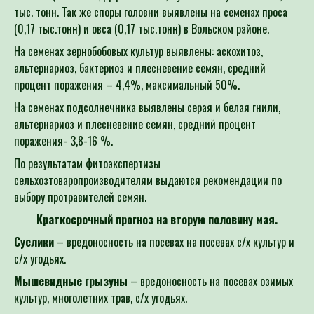
тыс. тонн. Так же споры головни выявлены на семенах проса
(0,17 тыс.тонн) и овса (0,17 тыс.тонн) в Вольском районе.
На семенах зернобобовых культур выявлены: аскохитоз,
альтернариоз, бактериоз и плесневение семян, средний
процент поражения – 4,4%, максимальный 50%.
На семенах подсолнечника выявлены серая и белая гнили,
альтернариоз и плесневение семян, средний процент
поражения- 3,8-16 %.
По результатам фитоэкспертизы
сельхозтоваропроизводителям выдаются рекомендации по
выбору протравителей семян.
Краткосрочный прогноз на вторую половину мая.
Суслики
– вредоносность на посевах на посевах с/х культур и
с/х угодьях.
Мышевидные грызуны
– вредоносность на посевах озимых
культур, многолетних трав, с/х угодьях.