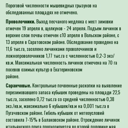
Пороговой численности мышевидных грызунов на
обследованных площадях не отмечено.
Проволочники.
Выход песчаного медляка с мест зимовки
отмечен 19 апреля в, щелкунов - 24 апреля. Подъем личинок в
верхние слои почвы отмечен с10 апреля в Вольском районе, с
13 апреля в Саратовском районе. Обследование проведено на
11,6 тыс.га, заселено личинками проволочников и
ложнопроволочников 1,77 тыс.га с численностью 0,2-3 экз/
кв.м. Максимальная численность личинок отмечена на 70 га
посевов озимых культур в Екатериновском
районе
Саранчовые.
Контрольные почвенные раскопки на выявление
перезимовавшего запаса кубышек проведены на площади 22,5
тыс.га, заселено 0,72 тыс.га со средней численностью 0,38
экз./кв.м, максимально 6 кубышек/кв.м на 0,001 тыс.га в
Пугачевском районе. Гибель кубышек от метеоусловий
составила 7-15% в Балаковском районе. Отрождение личинок
итальянского пруса прогнозируется во второй половине мая.