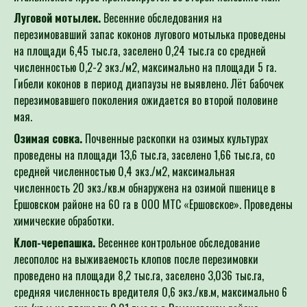
Для определения потре
Луговой мотылек.
Весенние обследования на
Специалист филиала по зая
перезимовавший запас коконов лугового мотылька проведены
выдачей рекомендаций по п
на площади 6,45 тыс.га, заселено 0,24 тыс.га со средней
численностью 0,2-2 экз./м2, максимально на площади 5 га.
Гибели коконов в период диапаузы не выявлено. Лёт бабочек
перезимовавшего поколения ожидается во второй половине
мая.
Озимая совка.
Почвенные раскопки на озимых культурах
проведены на площади 13,6 тыс.га, заселено 1,66 тыс.га, со
средней численностью 0,4 экз./м2, максимальная
численность 20 экз./кв.м обнаружена на озимой пшенице в
Ершовском районе на 60 га в ООО МТС «Ершовское». Проведены
химические обработки.
Клоп-черепашка.
Весеннее контрольное обследование
лесополос на выживаемость клопов после перезимовки
проведено на площади 8,2 тыс.га, заселено 3,036 тыс.га,
средняя численность вредителя 0,6 экз./кв.м, максимально 6