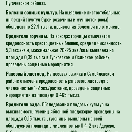
Пугачевском районах.
Болезни озимых культур.
На выявление листостебельных
инфекций (пустул бурой ржавчины и мучнистой росы)
обследовано 22,4 тыс.га, проявления болезней не отмечено.
Вредители горчицы.
На всходах горчицы отмечается
вредоносность крестоцветных блошек, средняя численность
5,3 экз./кв.м, максимальная 20-25 экз./кв.м выявлена на
площади 0,39 тыс.га в Турковском и Озинском районах,
проведены защитные мероприятия.
Рапсовый листоед.
На посевах рыжика в Самойловском
районе отмечена вредоносность рапсового листоеда с
численностью 1-2 экз./растение, проведены защитные
мероприятия на площади 0,465 тыс.га.
Вредители сада.
Обследования плодовых культур на
выживаемость гусениц яблонной плодожорки проведены на
площади 0,15 тыс. га , гусеницы выявлены на всей
обследуемой площади с численностью 0,4-2 экз./дерево.