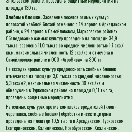
Энгельсском районе. Проведены защитные мероприятия на
площади 130 га.
Хлебные блошки.
Заселение посевов озимых культур
полосатой хлебной блохой отмечено с 14 апреля в Аркадакском
районе, с 24 апреля в Самойловском, Марксовском районах.
Обследование озимых культур проведено на площади 34,9
тыс.га, заселено 11,0 тыс.га со средней численностью 1,7 экз./
кв.м, максимальная численность 12 экз./кв.м отмечена в
Самойловском районе в ООО «АгроНива» на 300 га.
На всходах яровых культур вредоносность хлебных блошек
отмечается на площади 3,0 тыс.га со средней численностью
5,3 экз/м2, максимальная численность 30 экз./кв.м
обнаружена в Турковском районе на площади 0,11 тыс.га,
проведены защитные мероприятия.
На озимых культурах против комплекса вредителей (клоп-
черепашка, хлебные блошки) обработки инсектицидами
проведены на площади 10,5 тыс.га в Аркадакском, Турковском,
Екатериновском, Калининском, Новобурасском, Хвалынском,