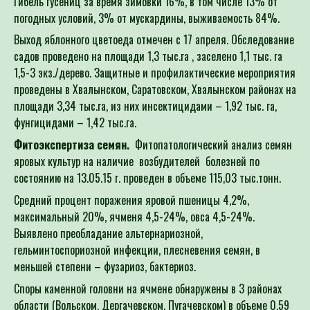
Гибель гусениц за время зимовки 16%, в том числе 13% от
погодных условий, 3% от мускардины, выживаемость 84%.
Выход яблонного цветоеда отмечен с 17 апреля. Обследование
садов проведено на площади 1,3 тыс.га , заселено 1,1 тыс. га
1,5-3 экз./дерево. Защитные и профилактические мероприятия
проведены в Хвалынском, Саратовском, Хвалынском районах на
площади 3,34 тыс.га, из них инсектицидами – 1,92 тыс. га,
фунгицидами – 1,42 тыс.га.
Фитоэкспертиза семян.
Фитопатологический анализ семян
яровых культур на наличие возбудителей болезней по
состоянию на 13.05.15 г. проведен в объеме 115,03 тыс.тонн.
Средний процент поражения яровой пшеницы 4,2%,
максимальный 20%, ячменя 4,5-24%, овса 4,5-24%.
Выявлено преобладание альтернариозной,
гельминтоспориозной инфекции, плесневения семян, в
меньшей степени – фузариоз, бактериоз.
Споры каменной головни на ячмене обнаружены в 3 районах
области (Вольском, Дергачевском, Пугачевском) в объеме 0,59