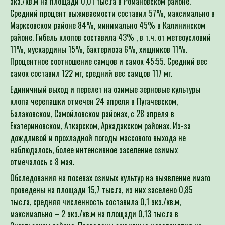
экз./кв.м на площади 0,01 тыс.га в Романовском районе.
Средний процент выживаемости составил 57%, максимально в
Марксовском районе 84%, минимально 45% в Калининском
районе. Гибель клопов составила 43% , в т.ч. от метеоусловий
11%, мускардины 15%, бактериоза 6%, хищников 11%.
Процентное соотношение самцов и самок 45:55. Средний вес
самок составил 122 мг, средний вес самцов 117 мг.
Единичный выход и перелет на озимые зерновые культуры
клопа черепашки отмечен 24 апреля в Пугачевском,
Балаковском, Самойловском районах, с 28 апреля в
Екатериновском, Аткарском, Аркадакском районах. Из-за
дождливой и прохладной погоды массового выхода не
наблюдалось, более интенсивное заселение озимых
отмечалось с 8 мая.
Обследования на посевах озимых культур на выявление имаго
проведены на площади 15,7 тыс.га, из них заселено 0,85
тыс.га, средняя численность составила 0,1 экз./кв.м,
максимально – 2 экз./кв.м на площади 0,13 тыс.га в