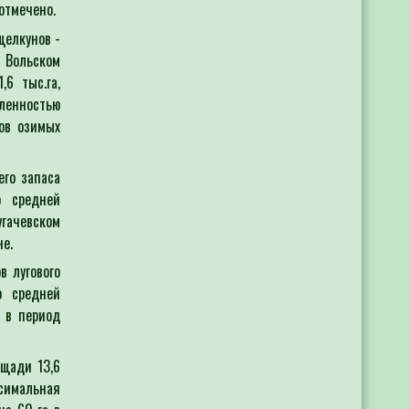
отмечено.
п
щелкунов -
 Вольском
,6 тыс.га,
м
сленностью
ов озимых
з
п
го запаса
-
о средней
угачевском
Т
не.
с
в лугового
п
о средней
о
 в период
2
и
щади 13,6
симальная
к