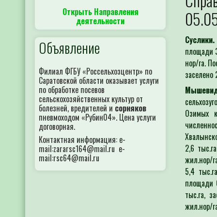
Справ
Открыть Направления
05.05
деятельности
Суслики.
Объявление
площади 3
нор/га. П
Филиал ФГБУ «Россельхозцентр» по
заселено 
Саратовской области оказывает услуги
по обработке посевов
Мышевид
сельскохозяйственных культур от
сельхозуг
болезней, вредителей и
сорняков
Озимых к
пневмоходом «Рубин04». Цена услуги
численно
договорная.
Хвалынск
Контактная информация: e-
2,6 тыс.г
mail:zararsc164@mail.ru e-
mail:rsc64@mail.ru
жил.нор/г
5,4 тыс.г
площади 0
тыс.га, з
жил.нор/г