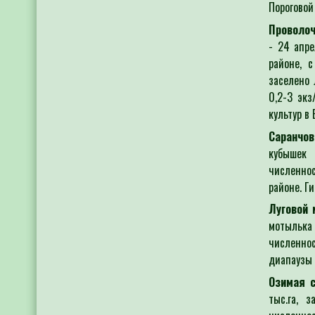
Пороговой
Проволоч
- 24 апр
районе, с
заселено 
0,2-3 эк
культур в
Саранчов
кубышек 
численнос
районе. Г
Луговой 
мотылька
численно
диапаузы 
Озимая с
тыс.га, 