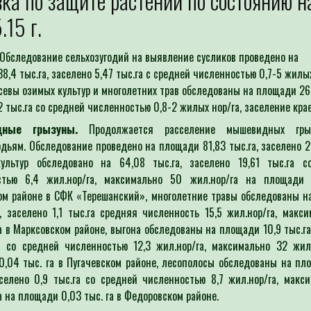
ка по защите растений по состоянию н
Для определения потребности
.15 г.
Специалист филиала по заявкам с
выдачей рекомендаций по проведен
Обследование сельхозугодий на выявление сусликов проведено на
8,4 тыс.га, заселено 5,47 тыс.га с средней численностью 0,7-5 жилы
осевы озимых культур и многолетних трав обследованы на площади 26,
2 тыс.га со средней численностью 0,8-2 жилых нор/га, заселение крае
ные грызуны.
Продолжается расселение мышевидных гры
одьям. Обследование проведено на площади 81,83 тыс.га, заселено 28
ультур обследовано на 64,08 тыс.га, заселено 19,61 тыс.га с
стью 6,4 жил.нор/га, максимально 50 жил.нор/га на площади
ом районе в СФК «Терешанский», многолетние травы обследованы н
а, заселено 1,1 тыс.га средняя численность 15,5 жил.нор/га, макс
а в Марксовском районе, выгона обследованы на площади 10,9 тыс.га
а со средней численностью 12,3 жил.нор/га, максимально 32 жил
,04 тыс. га в Пугачевском районе, лесополосы обследованы на пл
аселено 0,9 тыс.га со средней численностью 8,7 жил.нор/га, макс
а на площади 0,03 тыс. га в Федоровском районе.