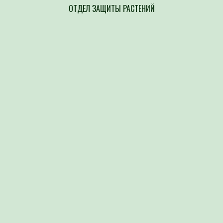
ОТДЕЛ ЗАЩИТЫ РАСТЕНИЙ
Напр
составлен
возбудите
культур п
выявление
сорной ра
организов
Атка