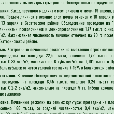
 численности мышевидных грызунов на обследованных площадях не 
ники.
Выход песчаного медляка с мест зимовки отмечен 19 апреля, 
еля. Подъем личинок в верхние слои почвы отмечен с 10 апреля в
 13 апреля в Саратовском районе. Обследование проведено на 11
личинками проволочников и ложнопроволочников 1,77 тыс.га с чи
з/м2. Максимальная численность личинок отмечена на 70 га посев
 Екатериновском районе.
ые.
Контрольные почвенные раскопки на выявление перезимовавше
проведены на площади 22,5 тыс.га, заселено 0,72 тыс.га с
тью 0,38 экз/м2, максимально 6 кубышек/м2 на 0,001 тыс.га в П
ибель кубышек от метео условий составила 7-15% в Балаковском райо
мотылек.
Весенние обследования на перезимовавший запас коконо
 проведены на площади 6,45 тыс.га, заселено 0,24 тыс.га с
стью 0,2-2 экз/м2, максимально на площади 5 га. Гибели коконов
не выявлено.
овка.
Почвенные раскопки на озимых культурах проведены на пло
заселено 1,66 тыс.га, со средней численностью 0,4 экз/м2, мак