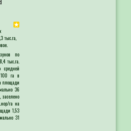
а
 растений в элементах питания 12 микр
ельхозтоваропроизводителей выезжает 
с
ию корневых и внекорневых подкормок.
в
х
к
3 тыс.га,
в
вое.
с
зунов по
о
,4 тыс.га.
о средней
 100 га в
р
а площади
имально 36
п
, заселено
а
.нор/га на
ощади 1,53
имально 31