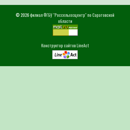
Для определения потре
Специалист филиала по зая
© 2026
филиал ФГБУ "Россельхозцентр" по Саратовской
области
выдачей рекомендаций по п
Конструктор сайтов LineAct