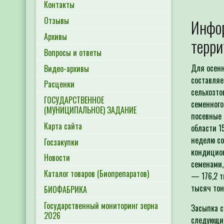
Контакты
Отзывы
Инфор
Архивы
терри
Вопросы и ответы
Для осенн
Видео-архивы
составляе
Расценки
сельхозто
ГОСУДАРСТВЕННОЕ
семенного
(МУНИЦИПАЛЬНОЕ) ЗАДАНИЕ
посевные 
Карта сайта
области 1
неделю со
Госзакупки
кондицио
Новости
семенами,
Каталог товаров (Биопрепаратов)
— 176,2 т
тысяч тон
БИОФАБРИКА
Государственный мониторинг зерна
Засыпка с
2026
следующим