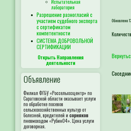
Испытательная
лаборатория
Разрешение разногласий с
участием судебного эксперта
Обновлено 1
с сертификатом
компетентности
Количеств
СИСТЕМА ДОБРОВОЛЬНОЙ
СЕРТИФИКАЦИИ
Вернутьс
Открыть Направления
деятельности
Соседни
Объявление
Филиал ФГБУ «Россельхозцентр» по
Саратовской области оказывает услуги
по обработке посевов
сельскохозяйственных культур от
болезней, вредителей и
сорняков
пневмоходом «Рубин04». Цена услуги
договорная.