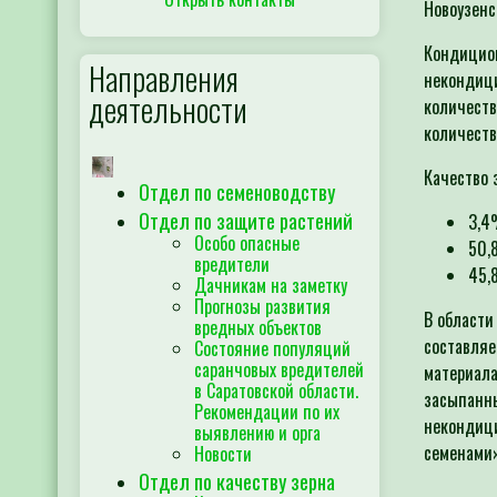
Новоузен
Кондицион
Направления
некондиц
деятельности
количеств
количеств
Качество 
Отдел по семеноводству
Отдел по защите растений
3,4
Особо опасные
50,
вредители
45,
Дачникам на заметку
Прогнозы развития
В области
вредных объектов
составляе
Состояние популяций
саранчовых вредителей
материала
в Саратовской области.
засыпанны
Рекомендации по их
некондици
выявлению и орга
семенами»
Новости
Отдел по качеству зерна