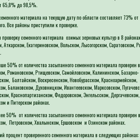
т 65,8% до 98,5%.
семенного материала на текущую дату по области составляет 73% от
го. Все районы приступили к проверке.
 проверку семенного материала озимых зерновых культур в 8 районах
м, Аткарском, Екатериновском, Вольском, Лысогорском, Саратовском, Р
.
ше 50% от количества засыпанного семенного материала проверен в
ом, Романовском, Ртищевском, Самойловском, Калининском, Базарно-
ском, Балтайском, Воскресенском, Новобурасском, Красноармейском,
ом, Балаковском, Духовницком, Ивантеевском, Марксовском, Пугачевс
ском, Краснопартизанском, Федоровском, Энгельсском, Дергачевском,
ом и Питерском районах.
ее 50% от количества засыпанного семенного материала проверен
ом, Петровском, Хвалынском, Ершовском и Озинском районах.
й процент проверенного семенного материала в следующих районах: