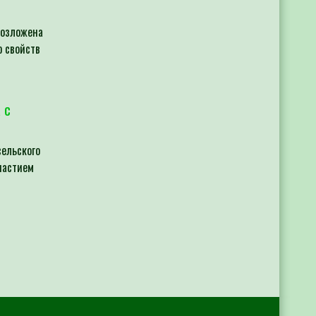
возложена
 свойств
 с
сельского
частием