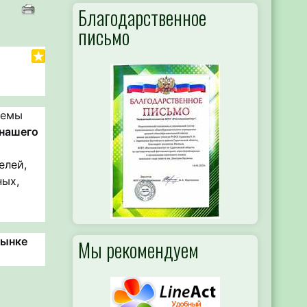
Благодарственное
письмо
темы
нашего
м
елей,
ных,
рынке
Мы рекомендуем