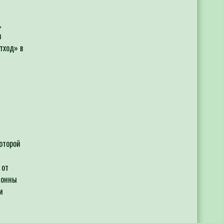
,
в
тход» в
оторой
 от
тонны
и