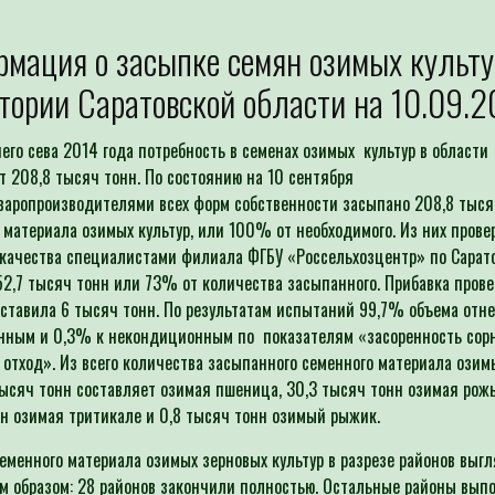
мация о засыпке семян озимых культу
тории Саратовской области на 10.09.20
его сева 2014 года потребность в семенах озимых культур в области
т 208,8 тысяч тонн. По состоянию на 10 сентября
варопроизводителями всех форм собственности засыпано 208,8 тыся
 материала озимых культур, или 100% от необходимого. Из них прове
качества специалистами филиала ФГБУ «Россельхозцентр» по Сарат
52,7 тысяч тонн или 73% от количества засыпанного. Прибавка прове
ставила 6 тысяч тонн. По результатам испытаний 99,7% объема отне
нным и 0,3% к некондиционным по показателям «засоренность со
 отход». Из всего количества засыпанного семенного материала озим
ысяч тонн составляет озимая пшеница, 30,3 тысяч тонн озимая рожь,
н озимая тритикале и 0,8 тысяч тонн озимый рыжик.
еменного материала озимых зерновых культур в разрезе районов выг
 образом: 28 районов закончили полностью. Остальные районы вып