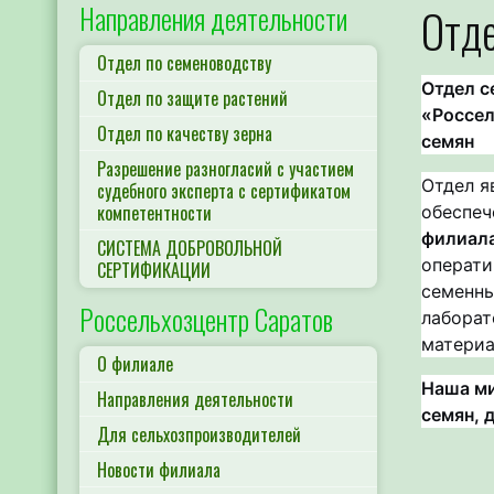
Направления деятельности
Отде
Отдел по семеноводству
Отдел с
Отдел по защите растений
«Россел
Отдел по качеству зерна
семян
Разрешение разногласий с участием
Отдел я
судебного эксперта с сертификатом
компетентности
обеспеч
филиала
СИСТЕМА ДОБРОВОЛЬНОЙ
операти
СЕРТИФИКАЦИИ
семенны
Россельхозцентр Саратов
лаборат
материа
О филиале
Наша ми
Направления деятельности
семян, 
Для сельхозпроизводителей
Новости филиала