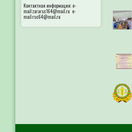
Контактная информация: e-
mail:zararsc164@mail.ru e-
mail:rsc64@mail.ru