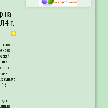
р на
14 г.
ч тонн
рено на
овской
рки за
сено к
рными
ых культур
 1,5
лядит
олнили