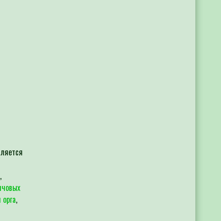
вляется
,
нчовых
 орга
,