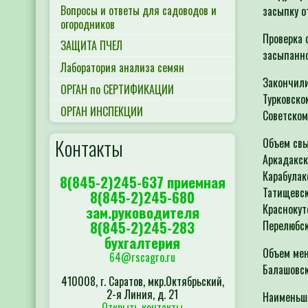
Вопросы и ответы для садоводов и
засыпку о
огородников
Проверка 
ЗАЩИТА ПЧЕЛ
засыпанно
Лаборатория анализа семян
Закончили
ОРГАН по СЕРТИФИКАЦИИ
Турковско
ОРГАН ИНСПЕКЦИИ
Советском
Контакты
Объем свы
Аркадакск
Карабулак
8(845-2)245-637 приемная
Татищевск
8(845-2)245-680
Краснокут
зам.руководителя
8(845-2)245-283
Перелюбск
бухгалтерия
Объем мен
64@rscagro.ru
Балашовск
410008, г. Саратов, мкр.Октябрьский,
2-я Линия, д. 21
Наименьши
Открыть контакты