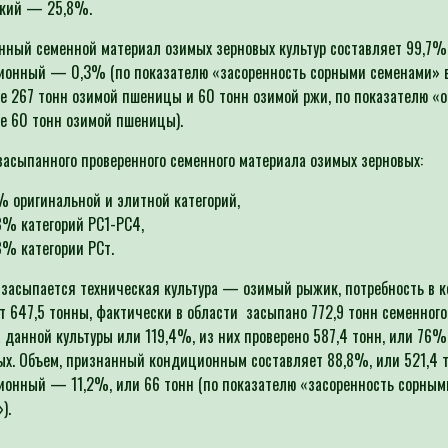
ский — 25,8%.
ный семенной материал озимых зерновых культур составляет 99,7%
ионный — 0,3% (по показателю «засоренность сорными семенами» 
е 267 тонн озимой пшеницы и 60 тонн озимой ржи, по показателю «о
е 60 тонн озимой пшеницы).
засыпанного проверенного семенного материала озимых зерновых:
% оригинальной и элитной категорий,
8% категорий РС1-РС4,
8% категории РСт.
 засыпается техническая культура — озимый рыжик, потребность в к
т 647,5 тонны, фактически в области засыпано 772,9 тонн семенного
 данной культуры или 119,4%, из них проверено 587,4 тонн, или 76%
х. Объем, признанный кондиционным составляет 88,8%, или 521,4 
онный — 11,2%, или 66 тонн (по показателю «засоренность сорным
).