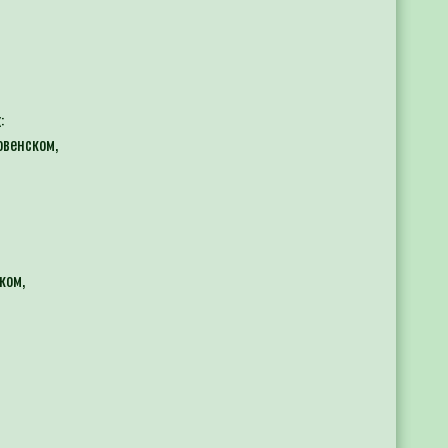
:
овенском,
ком,
 в