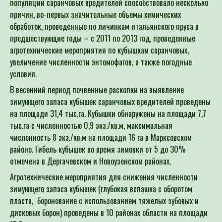
Для определения потре
причин, во-первых значительные объемы химических
Специалист филиала по зая
обработок, проведенные по личинкам итальянского пруса в
предшествующие годы – с 2011 по 2013 год, проведенные
выдачей рекомендаций по п
агротехнические мероприятия по кубышкам саранчовых,
увеличение численности энтомофагов, а также погодные
условия.
В весенний период почвенные раскопки на выявление
зимующего запаса кубышек саранчовых вредителей проведены
на площади 31,4 тыс.га. Кубышки обнаружены на площади 7,7
тыс.га с численностью 0,9 экз./кв.м, максимальная
численность 8 экз./кв.м на площади 16 га в Марксовском
районе. Гибель кубышек во время зимовки от 5 до 30%
отмечена в Дергачевском и Новоузенском районах.
Агротехнические мероприятия для снижения численности
зимующего запаса кубышек (глубокая вспашка с оборотом
пласта, боронование с использованием тяжелых зубовых и
дисковых борон) проведены в 10 районах области на площади
15,0 тыс.га, в том числе в: