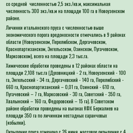
со средней численностью 2,5 экз./кв.м, максимальная
численность 300 экз./кв.м на площади 100 га в Новоузенском
районе.
Личинки итальянского пруса с численностью выше
экономического порога вредоносности отмечались в 9 районах
области (Новоузенском, Перелюбском, Дергачевском,
Краснопартизанском, Энгельсском, Озинском, Пугачевском,
Марксовском), всего на площади 2,3 тыс.га.
Химические обработки проведены в 12 районах области на
площади 2,108 тыс.га (Духовницкий - 2 га, Новоузенский - 100
га, Энгельсский - 34 га, Дергачевский - 140 га, Перелюбский -
660 га, Краснопартизанский – 0,01 га, Озинский - 610 га,
Пугачевский – 7 га, Марксовский - 30 га, Советский - 350 га,
Хвалынский – 160 га, Федоровский – 15 га). В Советском
районе обработки проведены на выгонах КФХ Беркалиев на
площади 350 га по личинкам нестадных саранчовых
(кобылки).
Окрыление пруса отмечено с 26 июня, массовое окрыление с 4