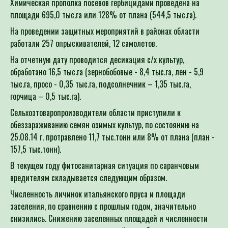
площади 695,0 тыс.га или 128% от плана (544,5 тыс.га).
На проведении защитных мероприятий в районах области
работали 257 опрыскивателей, 12 самолетов.
На отчетную дату проводится десикация с/х культур,
обработано 16,5 тыс.га (зернобобовые - 8,4 тыс.га, лен - 5,9
тыс.га, просо - 0,35 тыс.га, подсолнечник – 1,35 тыс.га,
горчица – 0,5 тыс.га).
Сельхозтоваропроизводители области приступили к
обеззараживанию семян озимых культур, по состоянию на
25.08.14 г. протравлено 11,7 тыс.тонн или 8% от плана (план -
157,5 тыс.тонн).
В текущем году фитосанитарная ситуация по саранчовым
вредителям складывается следующим образом.
Численность личинок итальянского пруса и площади
заселения, по сравнению с прошлым годом, значительно
снизились. Снижению заселенных площадей и численности
популяции саранчовых вредителей способствовало несколько