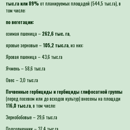
тыс.га или 89%
от планируемых площадей (544,5 тыс.га), в
том числе:
по вегетации:
озимая пшеница –
262,6 тыс. га
,
яровые зерновые –
105,2 тыс.га
, из них:
Яровая пшеница – 43,6 тыс.га
Ячмень – 58,6 тыс.га
Овес – 3,0 тыс.га
Почвенные гербициды и гербициды глифосатной группы
(перед посевом или до всходов культур) внесены на площади
116,0
тыс.га
, в том числе:
Зернобобовые – 29,6 тыс.га
Подсолнечник – 37,4 тыс.га