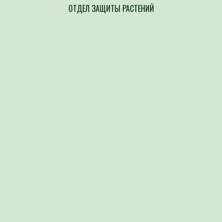
ОТДЕЛ ЗАЩИТЫ РАСТЕНИЙ
Напр
составлен
возбудите
культур п
выявление
сорной ра
организов
Атка