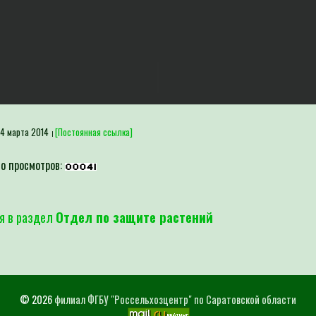
4 марта 2014
[Постоянная ссылка]
о просмотров:
я в раздел
Отдел по защите растений
© 2026
филиал ФГБУ "Россельхозцентр" по Саратовской области