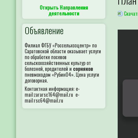
План 
Открыть Направления
деятельности
Скачат
Объявление
Филиал ФГБУ «Россельхозцентр» по
Саратовской области оказывает услуги
по обработке посевов
сельскохозяйственных культур от
болезней, вредителей и
сорняков
пневмоходом «Рубин04». Цена услуги
договорная.
Контактная информация: e-
mail:zararsc164@mail.ru e-
mail:rsc64@mail.ru