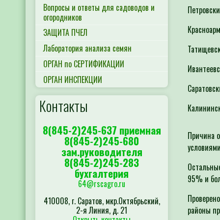
Вопросы и ответы для садоводов и
Петровск
огородников
Красноар
ЗАЩИТА ПЧЕЛ
Лаборатория анализа семян
Татищевс
ОРГАН по СЕРТИФИКАЦИИ
Ивантеев
ОРГАН ИНСПЕКЦИИ
Саратовс
Контакты
Калининс
8(845-2)245-637 приемная
Причина о
8(845-2)245-680
условиями
зам.руководителя
8(845-2)245-283
Остальные
бухгалтерия
95% и бол
64@rscagro.ru
Проверено
410008, г. Саратов, мкр.Октябрьский,
2-я Линия, д. 21
районы пр
Открыть контакты