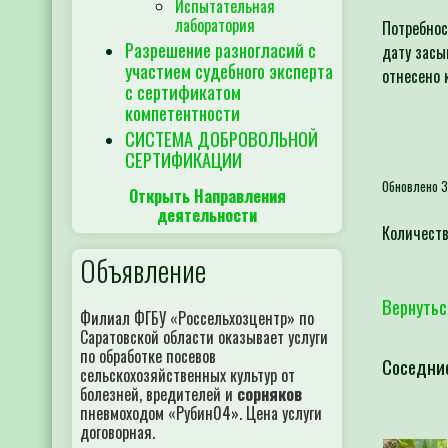
Испытательная
лаборатория
Потребнос
Разрешение разногласий с
дату засы
участием судебного эксперта
отнесено 
с сертификатом
компетентности
СИСТЕМА ДОБРОВОЛЬНОЙ
СЕРТИФИКАЦИИ
Обновлено 3
Открыть Направления
деятельности
Количеств
Объявление
Вернутьс
Филиал ФГБУ «Россельхозцентр» по
Саратовской области оказывает услуги
по обработке посевов
Соседни
сельскохозяйственных культур от
болезней, вредителей и
сорняков
пневмоходом «Рубин04». Цена услуги
договорная.