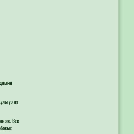
одными
ультур на
нного. Все
обовых