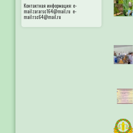
Контактная информация: e-
mail:zararsc164@mail.ru e-
mail:rsc64@mail.ru