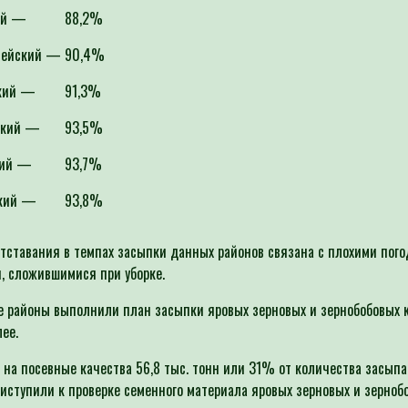
ий —
88,2
%
мейский —
90,4%
кий —
91,3%
ский —
93,5%
кий —
93,7%
кий —
93,8%
тставания в темпах засыпки данных районов связана с плохими пог
, сложившимися при уборке.
 районы выполнили план засыпки яровых зерновых и зернобобовых к
ее.
 на посевные качества 56,8 тыс. тонн или 31% от количества засыпа
иступили к проверке семенного материала яровых зерновых и зерноб