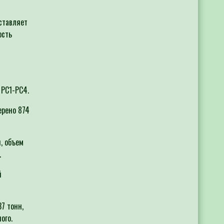
ставляет
ость
 РС1-РС4.
ерено 874
, объем
.
й
7 тонн,
ого.