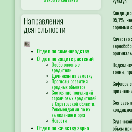
культур.
Кондицион
Направления
95,1%, не
деятельности
сорными с
Качество 
зернобобо
Отдел по семеноводству
оригиналь
Отдел по защите растений
Особо опасные
Подсолнеч
вредители
тонны, пр
Дачникам на заметку
Прогнозы развития
Сафлора з
вредных объектов
признанны
Состояние популяций
саранчовых вредителей
Соя засып
в Саратовской области.
Рекомендации по их
кондицион
выявлению и орга
Новости
Суданской
Отдел по качеству зерна
объем при