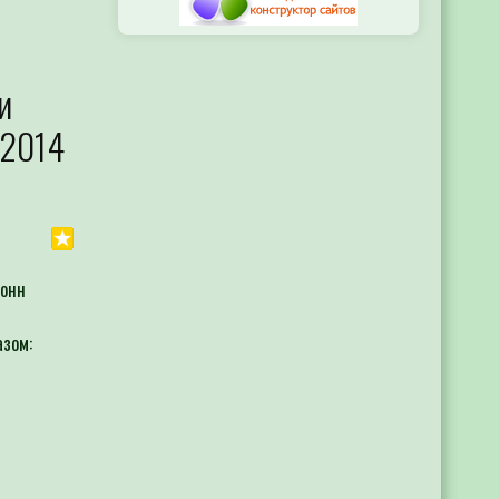
и
.2014
тонн
азом: