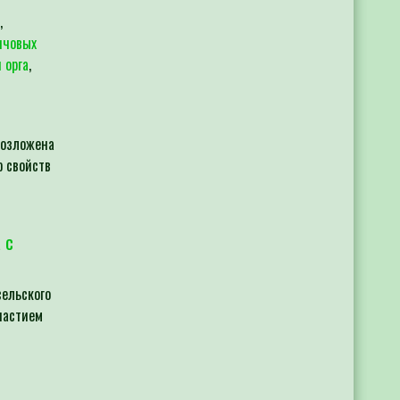
,
нчовых
 орга
,
возложена
 свойств
 с
сельского
частием