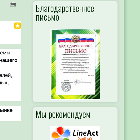
Благодарственное
письмо
темы
нашего
м
елей,
ных,
рынке
Мы рекомендуем