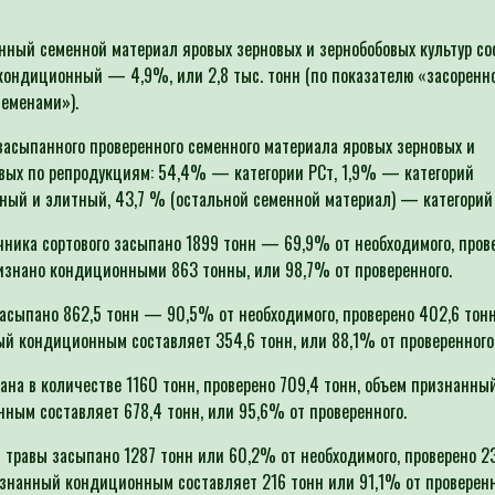
ный семенной материал яровых зерновых и зернобобовых культур со
кондиционный — 4,9%, или 2,8 тыс. тонн (по показателю «засоренн
еменами»).
засыпанного проверенного семенного материала яровых зерновых и
вых по репродукциям: 54,4% — категории РСт, 1,9% — категорий
ный и элитный, 43,7 % (остальной семенной материал) — категорий
ника сортового засыпано 1899 тонн — 69,9% от необходимого, пров
изнано кондиционными 863 тонны, или 98,7% от проверенного.
асыпано 862,5 тонн — 90,5% от необходимого, проверено 402,6 тонн
й кондиционным составляет 354,6 тонн, или 88,1% от проверенного
ана в количестве 1160 тонн, проверено 709,4 тонн, объем признанны
ным составляет 678,4 тонн, или 95,6% от проверенного.
 травы засыпано 1287 тонн или 60,2% от необходимого, проверено 23
знанный кондиционным составляет 216 тонн или 91,1% от проверенн