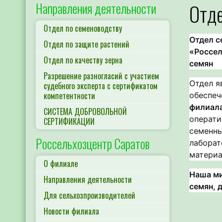
Направления деятельности
Отде
Отдел по семеноводству
Отдел с
Отдел по защите растений
«Россел
Отдел по качеству зерна
семян
Разрешение разногласий с участием
Отдел я
судебного эксперта с сертификатом
компетентности
обеспеч
филиала
СИСТЕМА ДОБРОВОЛЬНОЙ
операти
СЕРТИФИКАЦИИ
семенны
Россельхозцентр Саратов
лаборат
материа
О филиале
Наша ми
Направления деятельности
семян, 
Для сельхозпроизводителей
Новости филиала