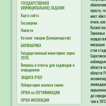
ГОСУДАРСТВЕННОЕ
обеспечив
(МУНИЦИПАЛЬНОЕ) ЗАДАНИЕ
просто, т
Карта сайта
мест обит
очаги, ка
Госзакупки
Казахстан
Новости
Заволжье 
Каталог товаров (Биопрепаратов)
осуществл
миграции 
БИОФАБРИКА
стаи стад
Государственный мониторинг зерна
Саратовск
2026
наблюдало
Вопросы и ответы для садоводов и
области к
огородников
области Р
ЗАЩИТА ПЧЕЛ
экземпляр
ликвидиро
Лаборатория анализа семян
окрыления
ОРГАН по СЕРТИФИКАЦИИ
до середи
ОРГАН ИНСПЕКЦИИ
тем в 201