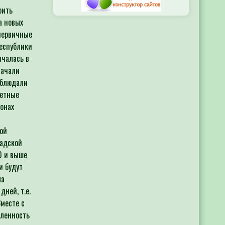
рить
а новых
 первичные
республики
ачалась в
начали
аблюдали
летные
йонах
кой
радской
0 и выше
и будут
ла
дней, т.е.
Вместе с
сленность