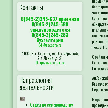
нарывнико
Контакты
благоприя
численнос
8(845-2)245-637 приемная
Саратовск
8(845-2)245-680
обнаружен
зам.руководителя
итальянск
8(845-2)245-283
максималь
бухгалтерия
районе. П
64@rscagro.ru
тыс.га. По
410008, г. Саратов, мкр.Октябрьский,
С районам
2-я Линия, д. 21
Открыть контакты
Саратовск
Питерский
Направления
Ал.Гайски
Казталовс
деятельности
Перелюбс
В пригран
Отдел по семеноводству
проведены