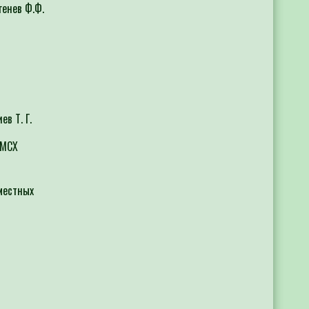
енев Ф.Ф.
в Т. Г.
 МСХ
местных