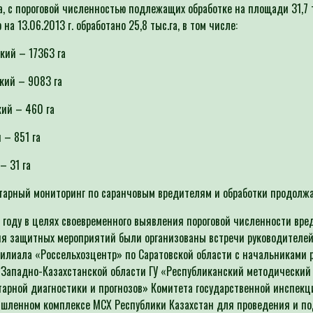
га, с пороговой численностью подлежащих обработке на площади 31,7 т
на 13.06.2013 г. обработано 25,8 тыс.га, в том числе:
кий – 17363 га
узенский – 9083 га
ий – 460 га
 – 851 га
– 31 га
арный мониторинг по саранчовым вредителям и обработки продолжа
 году в целях своевременного выявления пороговой численности вре
я защитных мероприятий были организованы встречи руководителе
илиала «Россельхозцентр» по Саратовской области с начальниками 
Западно-Казахстанской области ГУ «Республиканский методический
арной диагностики и прогнозов» Комитета государственной инспекц
шленном комплексе МСХ Республики Казахстан для проведения и п