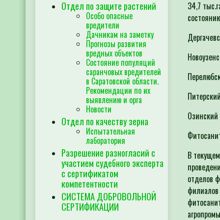
Отдел по защите растений
34,7 тыс.
Особо опасные
состоянию 
вредители
Дачникам на заметку
Дергачевс
Прогнозы развития
вредных объектов
Ново
Состояние популяций
саранчовых вредителей
Перелюбск
в Саратовской области.
Рекомендации по их
Питерский
выявлению и орга
Новости
Озинский 
Отдел по качеству зерна
Испытательная
Фитосанит
лаборатория
Разрешение разногласий с
В текущем
участием судебного эксперта
проведени
с сертификатом
отделов ф
компетентности
филиалов 
СИСТЕМА ДОБРОВОЛЬНОЙ
фитосанит
СЕРТИФИКАЦИИ
агропромы