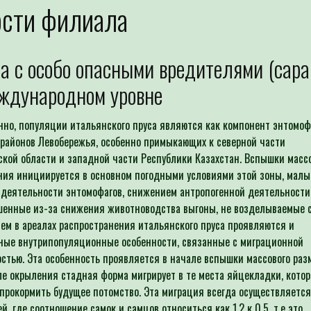
ости филиала
а с особо опасными вредителями (сара
ждународном уровне
но, популяции итальянского пруса являются как компонент энтомо
 районов Левобережья, особенно примыкающих к северной части
ской области и западной части Республики Казахстан. Вспышки масс
ия инициируется в основном погодными условиями этой зоны, мал
деятельности энтомофагов, снижением антропогенной деятельности 
шенные из-за снижения животноводства выгоны, не возделываемые с
тем в ареалах распространения итальянского пруса проявляются и
ные внутрипопуляционные особенности, связанные с миграционной
стью. Эта особенность проявляется в начале вспышки массового раз
ле окрыления стадная форма мигрирует в те места яйцекладки, кото
прокормить будущее потомство. Эта миграция всегда осуществляется
й, где соотношение самок и самцов относиться как 1,2 к 0,5, т.е это