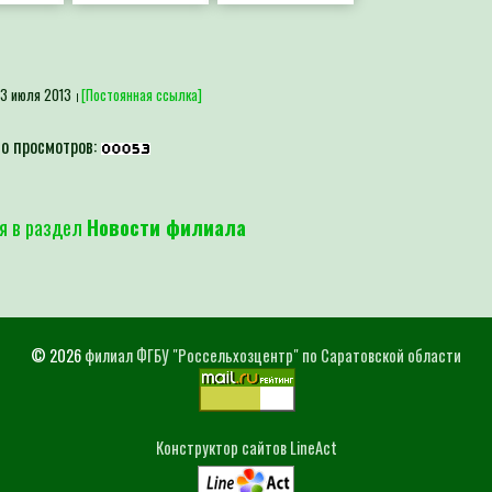
3 июля 2013
[Постоянная ссылка]
о просмотров:
я в раздел
Новости филиала
© 2026
филиал ФГБУ "Россельхозцентр" по Саратовской области
Конструктор сайтов LineAct