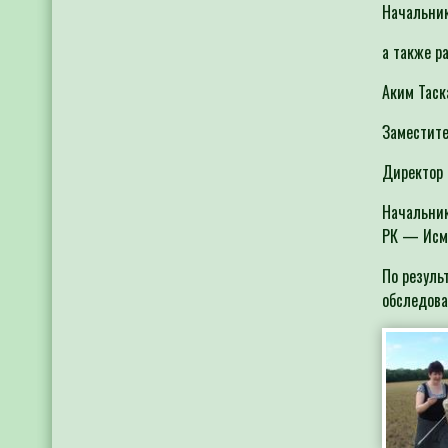
Начальник
а также р
Аким Таск
Заместите
Директор 
Начальник
РК — Исма
По резуль
обследова