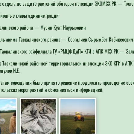
 отдела по защите растений облтерри нспекции ЗКОМСХ РК — Тюлег
айонные главы администрации:
алинского района — Мусин Куат Наурызович
ль акима Таскалинского района — Сергалиев Сырымбет Кабикесович
Таскалинского райфилиала ГУ «РМЦФДиП» КГИ в АПК МСХ РК — Залие
 Таскалинской районной территориальной инспекции ЗКО КГИ в АПК
гулов И.Е.
татам совещания было принято решение продолжить проведение сов
тельских мероприятий и обмениваться информацией.