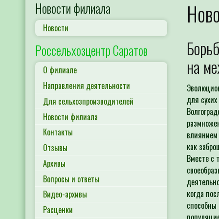
Новости филиала
Нов
Новости
Борьб
Россельхозцентр Саратов
на ме
О филиале
Направления деятельности
Эволюцион
для сухих
Для сельхозпроизводителей
Волгоград
Новости филиала
размножен
Контакты
влиянием 
как забро
Отзывы
Вместе с 
Архивы
своеобраз
Вопросы и ответы
деятельно
когда пос
Видео-архивы
способны 
Расценки
популяцие