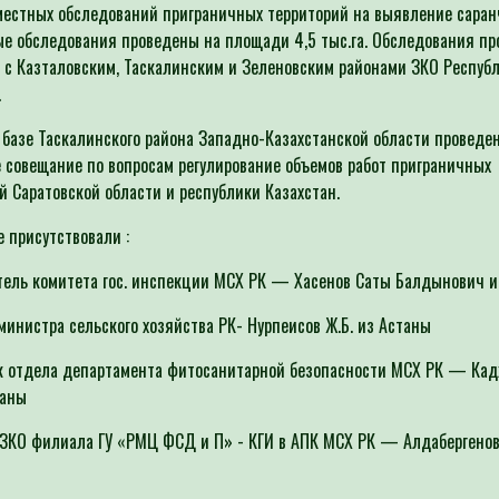
местных обследований приграничных территорий на выявление саран
е обследования проведены на площади 4,5 тыс.га. Обследования п
 с Казталовским, Таскалинским и Зеленовским районами ЗКО Респуб
захстан.
 базе Таскалинского района Западно-Казахстанской области проведе
 совещание по вопросам регулирование объемов работ приграничных
й Саратовской области и республики Казахстан.
е присутствовали :
ель комитета гос. инспекции МСХ РК — Хасенов Саты Балдынович и
министра сельского хозяйства РК- Нурпеисов Ж.Б. из Астаны
 отдела департамента фитосанитарной безопасности МСХ РК — Кад
таны
ЗКО филиала ГУ «РМЦ ФСД и П» - КГИ в АПК МСХ РК — Алдабергенов 