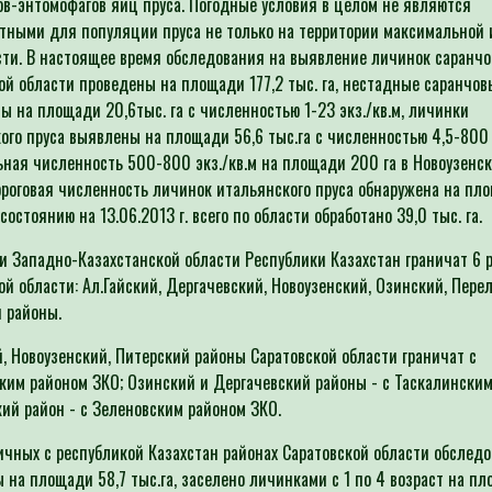
в-энтомофагов яиц пруса. Погодные условия в целом не являются
тными для популяции пруса не только на территории максимальной 
ти. В настоящее время обследования на выявление личинок саранчо
ой области проведены на площади 177,2 тыс. га, нестадные саранчов
ы на площади 20,6тыс. га с численностью 1-23 экз./кв.м, личинки
ого пруса выявлены на площади 56,6 тыс.га с численностью 4,5-800 э
ная численность 500-800 экз./кв.м на площади 200 га в Новоузенс
ороговая численность личинок итальянского пруса обнаружена на пл
 состоянию на 13.06.2013 г. всего по области обработано 39,0 тыс. г
и Западно-Казахстанской области Республики Казахстан граничат 6 
ой области: Ал.Гайский, Дергачевский, Новоузенский, Озинский, Пере
 районы.
й, Новоузенский, Питерский районы Саратовской области граничат с
ким районом ЗКО; Озинский и Дергачевский районы - с Таскалинским
кий район - с Зеленовским районом ЗКО.
ичных с республикой Казахстан районах Саратовской области обслед
 на площади 58,7 тыс.га, заселено личинками с 1 по 4 возраст на п