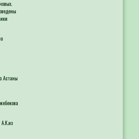
човых.
роведены
лики
но
з Астаны
жебекова
А.К.из