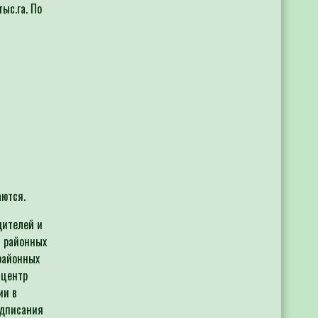
ыс.га. По
ются.
дителей и
й районных
районных
 центр
ии в
одписания