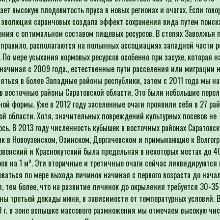
ает высокую плодовитость пруса в новых регионах и очагах. Если гово
о эволюция саранчовых создала эффект сохранения вида путем поиск
ания с оптимальном составом пищевых ресурсов. В степях Заволжья
к правило, располагаются на полынных ассоциациях западной части 
. По мере усыхания кормовых ресурсов особенно при засухе, которая н
начиная с 2009 года., естественные пути расселения или миграции 
яться в более Западные районы республики, затем с 2011 года мы н
в восточные районы Саратовской области. Это были небольшие пере
ной формы. Уже в 2012 году заселенные очаги проявили себя в 27 ра
ой области. Хотя, значительных повреждений культурных посевов не
сь. В 2013 году численность кубышек в восточных районах Саратовс
ак в Новоузенском, Озинском, Дергачевском и примыкающие к Волгог
овенский и Краснокутский была предельная в некоторых местах до 4
ов на 1 м². Эти вторичные и третичные очаги сейчас ликвидируются 
ваться по мере выхода личинок начиная с первого возраста до нача
, тем более, что на развитие личинок до окрыления требуется 30-35 
ны третьей декады июня, в зависимости от температурных условий. 
3 г. в зоне вспышке массового размножения мы отмечаем высокую чи