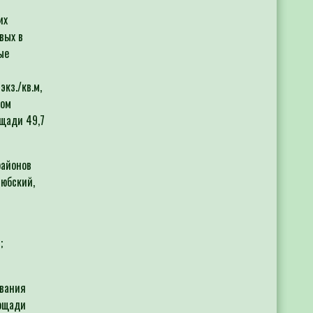
их
вых в
ые
кз./кв.м,
ком
ощади 49,7
а.
районов
любский,
;
ования
лощади