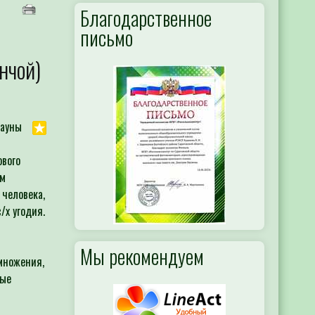
Благодарственное
письмо
нчой)
фауны
ового
ым
человека,
/х угодия.
Мы рекомендуем
множения,
рые