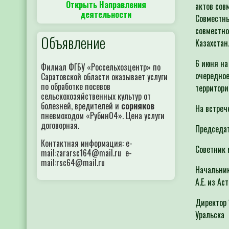
Открыть Направления
актов сов
деятельности
Совместны
совместно
Объявление
Ка
6 июня на
Филиал ФГБУ «Россельхозцентр» по
очередное
Саратовской области оказывает услуги
по обработке посевов
территори
сельскохозяйственных культур от
болезней, вредителей и
сорняков
На встреч
пневмоходом «Рубин04». Цена услуги
договорная.
Председат
Контактная информация: e-
Советник 
mail:zararsc164@mail.ru e-
mail:rsc64@mail.ru
Начальник
А.Е. из Ас
Директор 
Уральска