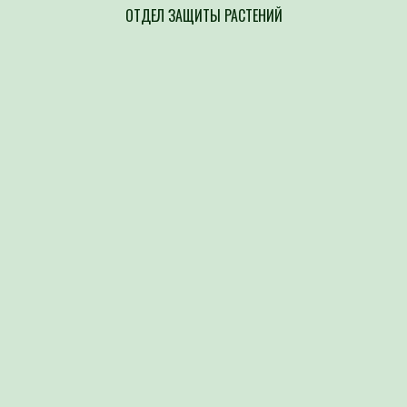
ОТДЕЛ ЗАЩИТЫ РАСТЕНИЙ
Напр
составлен
возбудите
культур п
выявление
сорной ра
организов
Атка