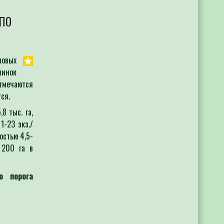
 растений в элементах питания 12 микр
по
ельхозтоваропроизводителей выезжает 
с
ию корневых и внекорневых подкормок.
в
к
човых
в
чинок
тмечаются
с
ся.
о
8 тыс. га,
1-23 экз./
остью 4,5-
р
 200 га в
п
а
о порога