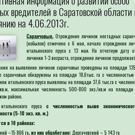
тивная информация о развитии особо
Для определения потребности
ых вредителей в Саратовской области 
Специалист филиала по заявкам с
выдачей рекомендаций по проведен
янию на 4.06.2013г.
Саранчовые.
Отрождение личинок нестадных саран
(кобылок) отмечено с 6 мая, начало отрождения ли
итальянского пруса с 13 мая. На отчетную дату о
личинки 1-3 возраста, отрождение личинок продолжает
ния на выявление личинок саранчовых проведены на площади 135,
е саранчовые обнаружены на площади 18,6
тыс. га с численностью 
инки итальянского пруса выявлены на площади 37,6 тыс.га с численн
/кв.м, максимальная численность 500-800 экз./кв.м на площади
ком районе.
 итальянского пруса
с ч
исленностью выше экономическог
ости (5-10 экз. кв. м.)
тся
в 18 районах:
кий –15 866 га
, из них обработано:
Дергачевский – 5 143 га