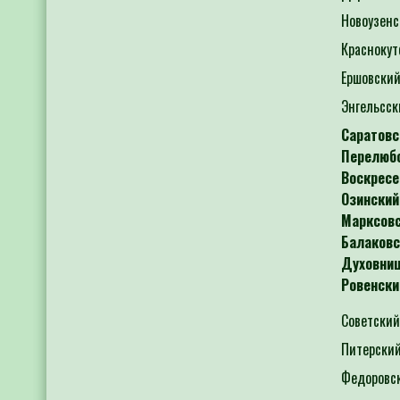
Новоузенс
Краснокут
Ершовский
Энгельсск
Саратовс
Перелюбс
Воскресе
Озинский 
Марксовс
Балаковск
Духовниц
Ровенский
Советский
Питерский
Федоровск