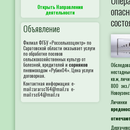
Опера
Открыть Направления
опасн
деятельности
состо
Объявление
Филиал ФГБУ «Россельхозцентр» по
Саратовской области оказывает услуги
по обработке посевов
сельскохозяйственных культур от
болезней, вредителей и
сорняков
Обследова
пневмоходом «Рубин04». Цена услуги
нестадны
договорная.
кв.м, лич
Контактная информация: e-
800 экз.
mail:zararsc164@mail.ru e-
Новоузенс
mail:rsc64@mail.ru
Личинки
вредоносн
отмечаю
Дергачевс