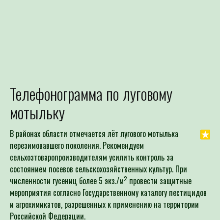
Телефонограмма по луговому
Для определения потре
мотыльку
Специалист филиала по зая
выдачей рекомендаций по п
В районах области отмечается лёт лугового мотылька
перезимовавшего поколения. Рекомендуем
сельхозтоваропроизводителям усилить контроль за
состоянием посевов сельскохозяйственных культур. При
2
численности гусениц более 5 экз./м
провести защитные
мероприятия согласно Государственному каталогу пестицидов
и агрохимикатов, разрешенных к применению на территории
Российской Федерации.