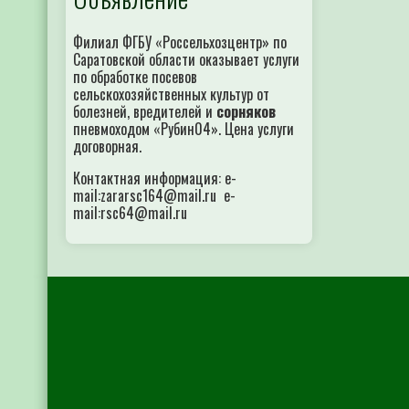
Филиал ФГБУ «Россельхозцентр» по
Саратовской области оказывает услуги
по обработке посевов
сельскохозяйственных культур от
болезней, вредителей и
сорняков
пневмоходом «Рубин04». Цена услуги
договорная.
Контактная информация: e-
mail:zararsc164@mail.ru e-
mail:rsc64@mail.ru