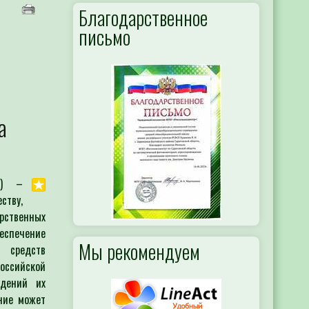
Благодарственное
письмо
а
е) –
ству,
арственных
беспечение
Мы рекомендуем
 средств
ссийской
ждений их
ние может