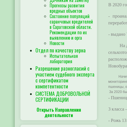
Дачникам на заметку
Прогнозы развития
В 2020 г
вредных объектов
Состояние популяций
- проана
саранчовых вредителей
перерабо
в Саратовской области.
Рекомендации по их
- выдано 
выявлению и орга
Новости
На данны
Отдел по качеству зерна
сельхозт
Испытательная
располож
лаборатория
Новобура
Разрешение разногласий с
участием судебного эксперта
Начиная с
с сертификатом
мониторинг
компетентности
пшеницы, о
СИСТЕМА ДОБРОВОЛЬНОЙ
За 2020 бы
- Пшеница
СЕРТИФИКАЦИИ
Открыть Направления
3 класса -
деятельности
- Рожь 13