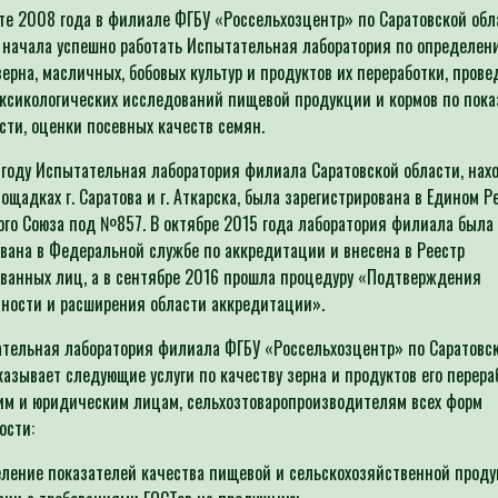
 2008 года в филиале ФГБУ «Россельхозцентр» по Саратовской обл
 начала успешно работать Испытательная лаборатория по определен
зерна, масличных, бобовых культур и продуктов их переработки, пров
ксикологических исследований пищевой продукции и кормов по пок
сти, оценки посевных качеств семян.
оду Испытательная лаборатория филиала Саратовской области, на
лощадках г. Саратова и г. Аткарска, была зарегистрирована в Едином Р
го Союза под №857. В октябре 2015 года лаборатория филиала была
вана в Федеральной службе по аккредитации и внесена в Реестр
ванных лиц, а в сентябре 2016 прошла процедуру «Подтверждения
ности и расширения области аккредитации».
льная лаборатория филиала ФГБУ «Россельхозцентр» по Саратовс
казывает следующие услуги по качеству зерна и продуктов его перера
м и юридическим лицам, сельхозтоваропроизводителям всех форм
ости:
ение показателей качества пищевой и сельскохозяйственной проду