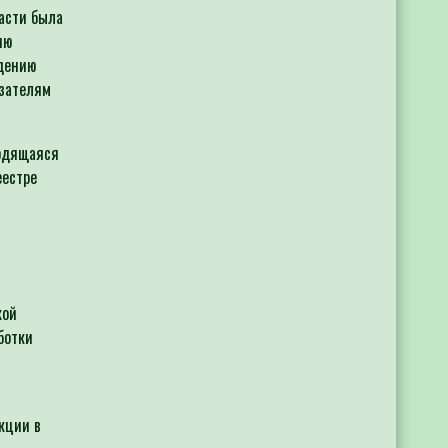
асти была
ию
едению
азателям
ходящаяся
еестре
кой
ботки
кции в