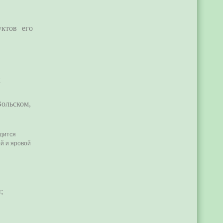
уктов его
м
Вольском,
дится
ой и яровой
;