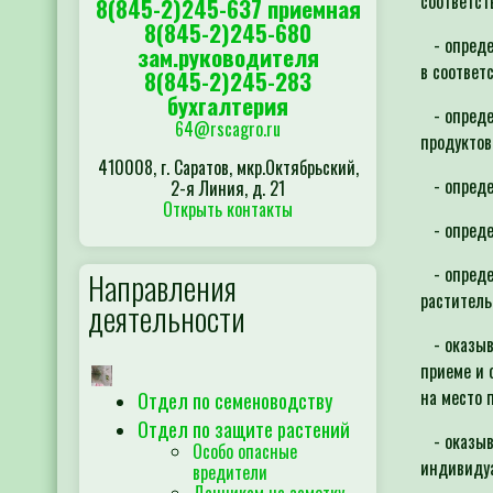
соответст
8(845-2)245-637 приемная
8(845-2)245-680
- определ
зам.руководителя
в соответ
8(845-2)245-283
бухгалтерия
- определ
64@rscagro.ru
продуктов
410008, г. Саратов, мкр.Октябрьский,
- определ
2-я Линия, д. 21
Открыть контакты
- определ
- определ
Направления
раститель
деятельности
- оказыва
приеме и 
на место 
Отдел по семеноводству
Отдел по защите растений
- оказыва
Особо опасные
индивиду
вредители