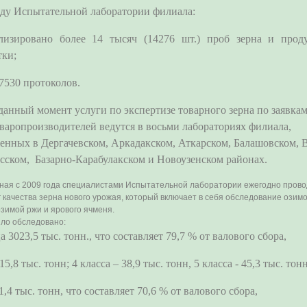
оду Испытательной лаборатории филиала:
лизировано более 14 тысяч (14276 шт.) проб зерна и прод
тки;
7530 протоколов.
й момент услуги по экспертизе товарного зерна по заявка
оваропроизводителей ведутся в восьми лабораториях филиала,
енных в Дергачевском, Аркадакском, Аткарском, Балашовском, 
сском, Базарно-Карабулакском и Новоузенском районах.
 2009 года специалистами Испытательной лаборатории ежегодно прово
 качества зерна нового урожая, который включает в себя обследование озим
зимой ржи и ярового ячменя.
ло обследовано:
 3023,5 тыс. тонн., что составляет 79,7 % от валового сбора,
15,8 тыс. тонн; 4 класса – 38,9 тыс. тонн, 5 класса - 45,3 тыс. тонн
1,4 тыс. тонн, что составляет 70,6 % от валового сбора,