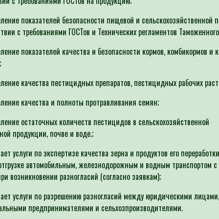
вии с требованиями ГОСТов на продукцию;
ение показателей безопасности пищевой и сельскохозяйственной 
ствии с требованиями ГОСТов и Технических регламентов Таможенного
ение показателей качества и безопасности кормов, комбикормов и 
;
ение качества пестицидных препаратов, пестицидных рабочих раст
ение качества и полноты протравливания семян;
ение остаточных количеств пестицидов в сельскохозяйственной
ной продукции, почве и воде.;
ет услуги по экспертизе качества зерна и продуктов его переработк
отгрузке автомобильным, железнодорожным и водным транспортом с
при возникновении разногласий (согласно заявкам);
ет услуги по разрешению разногласий между юридическими лицами
альными предпринимателями и сельхозпроизводителями.