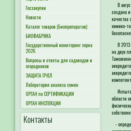
В августе
Госзакупки
создана и
Новости
качества 
химико-то
Каталог товаров (Биопрепаратов)
безопасно
БИОФАБРИКА
В 2013 г
Государственный мониторинг зерна
2026
на двух п
Таможенно
Вопросы и ответы для садоводов и
аккредито
огородников
аккредито
ЗАЩИТА ПЧЕЛ
компетент
Лаборатория анализа семян
Испытате
ОРГАН по СЕРТИФИКАЦИИ
области о
ОРГАН ИНСПЕКЦИИ
физически
собственн
Контакты
- определ