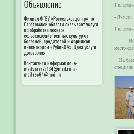
Объявление
1 класса -
- Ячмень 
Филиал ФГБУ «Россельхозцентр» по
Саратовской области оказывает услуги
1 класса -
по обработке посевов
сельскохозяйственных культур от
болезней, вредителей и
сорняков
Испытате
пневмоходом «Рубин04». Цена услуги
место ср
договорная.
На базе 
Контактная информация: e-
специали
mail:zararsc164@mail.ru e-
mail:rsc64@mail.ru