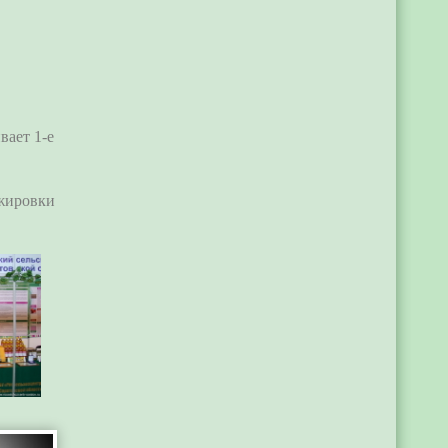
ает 1-е
ажировки