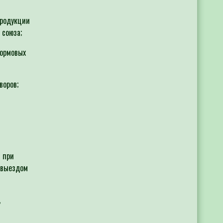
продукции
 союза;
кормовых
воров;
и при
 выездом
,