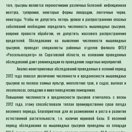
того, грызуны являются переносчиками различных болезней: инфекционная
желтуха, туляремия, некоторые формы лихорадки, ленточные черви,
нематоды. Чтобы не допустить потерь урожая и распространения опасных
заболеваний необходимо определить численность мышевидных грызунов,
вовремя провести обработки, не допустить массового распространения
вредителей. Обследования на выявление численности мышевидных
грызунов, проводят специалисты районных отделов филиала ФГБУ
«Россельхозцентр» по Саратовской области, на основании проведенных
обследований дают рекомендации по проведению защитных мероприятий.
Анализ мониторинговых обследований проведенных в осенний период
2012 года показал увеличение численности и вредоносности мышевидных
грызунов на посевах озимых культур, многолетних трав, в садах, выгонах и
лесополосах, складских и животноводческих помещениях.
Повышение численности и вредоносности грызунов отмечалось с весны
2012 года, этому способствовали теплая преимущественно сухая погода
весеннего периода, благоприятная для их размножения и роста и развития
естественной растительности, т.е. наличие кормовой базы. В весенний
период обследования на мышевидных грызунов проведены на площади
196,5 тыс.га, заселено 96,7 тыс.га, средняя численность 13,9 жил.нор/га,