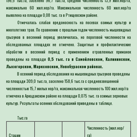
максимально 60 жил.нор/га. Максимальная численность 60 жил.нор/га
выявлена на площади 0,08 тыс. га в Ртищевском районе.
Отмечалась слабая вредоносность на посевах озимых культур и
многолетних трав. По сравнению с прошлым годом численность мышевидных
грызунов в весенний период увеличилась, но пороговой численности на
обследованных площадях не отмечено. Защитные и профилактические
обработки в весенний период с применением отравленных приманок
проведены на площади
0,5 тыс. га в Самойловском, Калининском,
Лысогорском, Марксовском, Новобураском районах.
В осенний период обследования на мышевидных грызунов проведены
на площади 309,0 тыс.га, заселено 158,6 тыс.га с средневзвешенной
численностью 15,7 жилых нор/га, максимальная численность 100 жил.нор/га
отмечена в Аркадакском районе на площади 0,075 тыс. га озимых зерновых
культур. Результаты осенних обследований приведены в таблице.
Тыс.га
Численность (жил.нор/
Стации
га)
Обследовано
Заселено