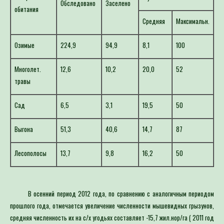
обитания
Для определения потре
Средняя
Максимальн.
Специалист филиала по зая
выдачей рекомендаций по п
Озимые
224,9
94,9
8,1
100
Многолет.
12,6
10,2
20,0
52
травы
Сад
6,5
3,1
19,5
50
Выгона
51,3
40,6
14,7
87
Лесополосы
13,7
9,8
16,2
50
В осенний период 2012 года, по сравнению с аналогичным периодом
прошлого года, отмечается увеличение численности мышевидных грызунов,
средняя численность их на с/х угодьях составляет -15,7 жил.нор/га ( 2011 год