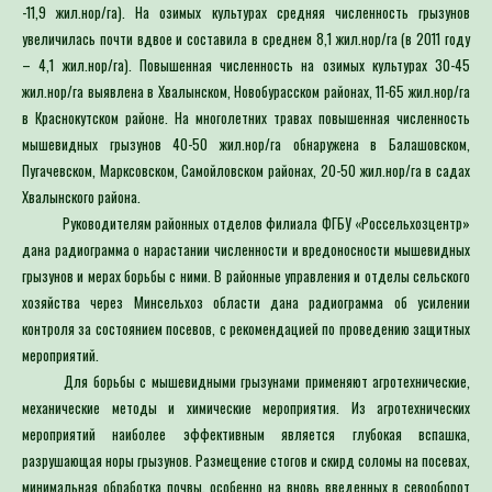
-11,9 жил.нор/га). На озимых культурах средняя численность грызунов
увеличилась почти вдвое и составила в среднем 8,1 жил.нор/га (в 2011 году
– 4,1 жил.нор/га). Повышенная численность на озимых культурах 30-45
жил.нор/га выявлена в Хвалынском, Новобурасском районах, 11-65 жил.нор/га
в Краснокутском районе. На многолетних травах повышенная численность
мышевидных грызунов 40-50 жил.нор/га обнаружена в Балашовском,
Пугачевском, Марксовском, Самойловском районах, 20-50 жил.нор/га в садах
Хвалынского района.
Руководителям районных отделов филиала ФГБУ «Россельхозцентр»
дана радиограмма о нарастании численности и вредоносности мышевидных
грызунов и мерах борьбы с ними. В районные управления и отделы сельского
хозяйства через Минсельхоз области дана радиограмма об усилении
контроля за состоянием посевов, с рекомендацией по проведению защитных
мероприятий.
Для борьбы с мышевидными грызунами применяют агротехнические,
механические методы и химические мероприятия. Из агротехнических
мероприятий наиболее эффективным является глубокая вспашка,
разрушающая норы грызунов. Размещение стогов и скирд соломы на посевах,
минимальная обработка почвы, особенно на вновь введенных в севооборот