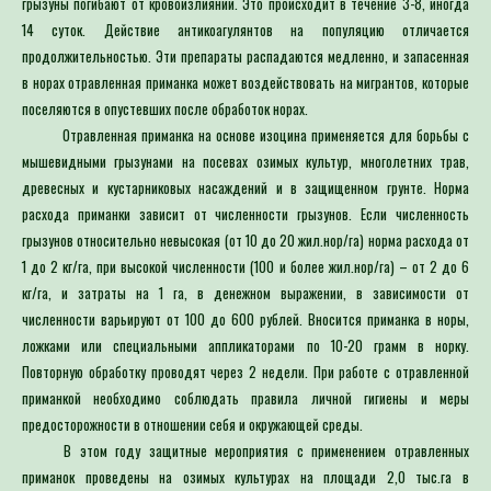
14 суток. Действие антикоагулянтов на популяцию отличается
продолжительностью. Эти препараты распадаются медленно, и запасенная
в норах отравленная приманка может воздействовать на мигрантов, которые
поселяются в опустевших после обработок норах.
Отравленная приманка на основе изоцина применяется для борьбы с
мышевидными грызунами на посевах озимых культур, многолетних трав,
древесных и кустарниковых насаждений и в защищенном грунте. Норма
расхода приманки зависит от численности грызунов. Если численность
грызунов относительно невысокая (от 10 до 20 жил.нор/га) норма расхода от
1 до 2 кг/га, при высокой численности (100 и более жил.нор/га) – от 2 до 6
кг/га, и затраты на 1 га, в денежном выражении, в зависимости от
численности варьируют от 100 до 600 рублей. Вносится приманка в норы,
ложками или специальными аппликаторами по 10-20 грамм в норку.
Повторную обработку проводят через 2 недели. При работе с отравленной
приманкой необходимо соблюдать правила личной гигиены и меры
предосторожности в отношении себя и окружающей среды.
В этом году защитные мероприятия с применением отравленных
приманок проведены на озимых культурах на площади 2,0 тыс.га в