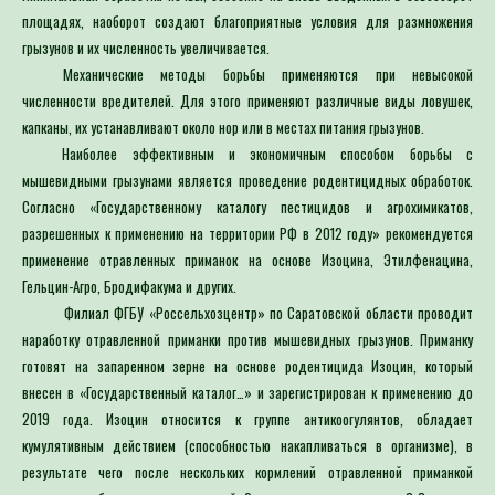
площадях, наоборот создают благоприятные условия для размножения
грызунов и их численность увеличивается.
Механические методы борьбы применяются при невысокой
численности вредителей. Для этого применяют различные виды ловушек,
капканы, их устанавливают около нор или в местах питания грызунов.
Наиболее эффективным и экономичным способом борьбы с
мышевидными грызунами является проведение родентицидных обработок.
Согласно «Государственному каталогу пестицидов и агрохимикатов,
разрешенных к применению на территории РФ в 2012 году» рекомендуется
применение отравленных приманок на основе Изоцина, Этилфенацина,
Гельцин-Агро, Бродифакума и других.
Филиал ФГБУ «Россельхозцентр» по Саратовской области проводит
наработку отравленной приманки против мышевидных грызунов. Приманку
готовят на запаренном зерне на основе родентицида Изоцин, который
внесен в «Государственный каталог…» и зарегистрирован к применению до
2019 года. Изоцин относится к группе антикоогулянтов, обладает
кумулятивным действием (способностью накапливаться в организме), в
результате чего после нескольких кормлений отравленной приманкой
грызуны погибают от кровоизлияний. Это происходит в течение 3-8, иногда