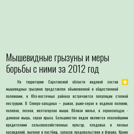
Мышевидные грызуны и меры
Для определения потре
борьбы с ними за 2012 год
Специалист филиала по зая
выдачей рекомендаций по п
На территории Саратовской области видовой состав
мышевидных грызунов представлен обыкновенной и общественной
полевками, в Юго-восточных районах встречаются популяции степной
пеструшки. В Северо-западных – рыжая, рыже-серая и водяная полевки,
полевая, лесная, желтогорлая мыши. Вблизи жилья, в зерноскладах -
домовая мышь, серая крыса. Большинство видов являются опаснейшими
вредителями сельскохозяйственных культур, плодовых и лесных
насаждений, выгонов и пастбищ, запасов продовольствия и фуража. Кроме