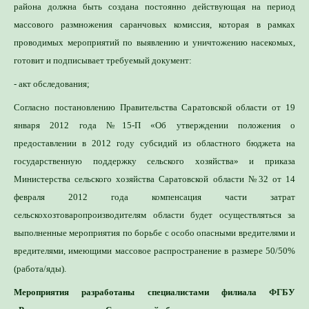
района должна быть создана постоянно действующая на период
Для определения потре
массового размножения саранчовых комиссия, которая в рамках
Специалист филиала по зая
проводимых мероприятий по выявлению и уничтожению насекомых,
выдачей рекомендаций по п
готовит и подписывает требуемый документ:
- акт обследования;
Согласно постановлению Правительства Саратовской области от 19
января 2012 года №15-П «Об утверждении положения о
предоставлении в 2012 году субсидий из областного бюджета на
государственную поддержку сельского хозяйства» и приказа
Министерства сельского хозяйства Саратовской области №32 от 14
февраля 2012 года компенсация части затрат
сельскохозтоваропроизводителям области будет осуществляться за
выполненные мероприятия по борьбе с особо опасными вредителями и
вредителями, имеющими массовое распространение в размере 50/50%
(работа/яды).
Мероприятия разработаны специалистами филиала ФГБУ
«Россельхозцентр» по Саратовской области.