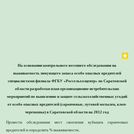
Для определения потре
Специалист филиала по зая
На основании контрольного весеннего обследования на
выдачей рекомендаций по п
выживаемость зимующего запаса особо опасных вредителей
специалистами филиала ФГБУ «Россельхозцентр» по Саратовской
области разработан план организационно-истребительских
мероприятий по выявлению и защите сельскохозяйственных угодий
от особо опасных вредителей (саранчовые, луговой мотылек, клоп-
черепашка) в Саратовской области на 2012 год
Провести обследования мест скопления кубышек саранчовых
вредителей и определить % выживаемости;