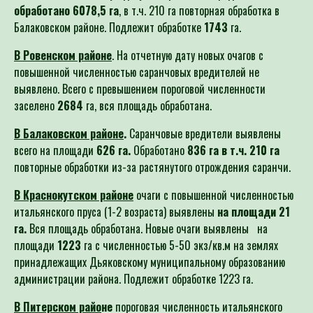
обработано
6078,5
га
, в т.ч. 210 га повторная обработка в
Балаковском районе. Подлежит обработке
1743
га.
В Ровенском районе
. На отчетную дату новых очагов с
повышенной численностью саранчовых вредителей не
выявлено. Всего с превышением пороговой численности
заселено
2684
га, вся площадь обработана.
В Балаковском районе
.
Саранчовые вредители выявлены
всего на площади
626 га.
Обработано
836 га в т.ч. 210 га
повторные обработки из-за растянутого отрождения саранчи.
В Краснокутском районе
очаги с повышенной численностью
итальянского пруса (1-2 возраста) выявлены
на площади 21
га.
Вся площадь обработана. Новые очаги выявлены на
площади
1223
га с численностью 5-50 экз/кв.м на землях
принадлежащих Дьяковскому муниципальному образованию
администрации района. Подлежит обработке 1223 га.
В Питерском райо
не
пороговая численность итальянского