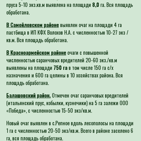
пруса 5-10 экз.кв.м выявлена на площади
8,0
га. Вся площадь
обработана.
В Самойловском районе
выявлен очаг на площади 4 га
пастбища в ИП КФХ Волохов Н.А. с численностью 10-27 экз /
кв.м. Вся площадь обработана.
В Красноармейском районе
очаги с повышенной
численностью саранчовых вредителей 20-60 экз./кв.м
выявлены на площади
750
га
в том числе 150 га с/х
назначения и 600 га целины
в 10 хозяйствах района. Вся
площадь обработана.
Балашовский район.
Отмечен очаг саранчовых вредителей
(итальянский прус, кобылки, кузнечики) на 5 га залежи ООО
«Победа», с численностью 15-50 экз/кв.м.
Новый очаг выявлен в с.Репное вдоль лесополосы на площади
1 га с численностью 20-50 экз/кв.м. Всего в районе заселено 6
га, вся площадь обработана.