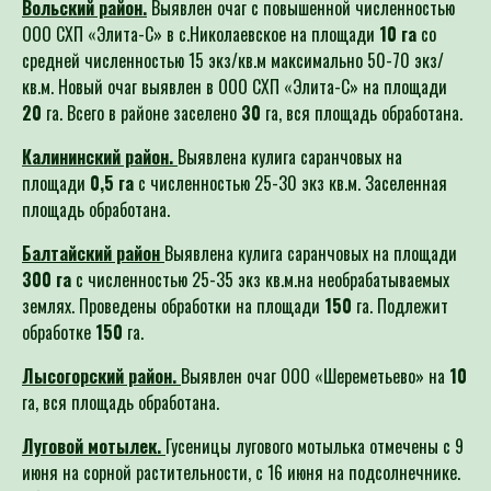
ООО СХП «Элита-С» в с.Николаевское на площади
10 га
со
средней численностью 15 экз/кв.м максимально 50-70 экз/
кв.м. Новый очаг выявлен в ООО СХП «Элита-С» на площади
20
га. Всего в районе заселено
30
га, вся площадь обработана.
Калининский район.
Выявлена кулига саранчовых на
площади
0,5 га
с численностью 25-30 экз кв.м. Заселенная
площадь обработана.
Балтайский район
Выявлена кулига саранчовых на площади
300 га
с численностью 25-35 экз кв.м.на необрабатываемых
землях. Проведены обработки на площади
150
га. Подлежит
обработке
150
га.
Лысогорский район.
Выявлен очаг ООО «Шереметьево» на
10
га, вся площадь обработана.
Луговой мотылек.
Гусеницы лугового мотылька отмечены с 9
июня на сорной растительности, с 16 июня на подсолнечнике.
Обследования на выявление гусениц лугового мотылька