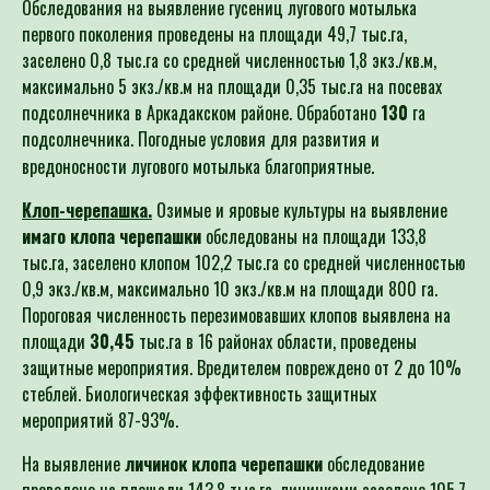
первого поколения проведены на площади 49,7 тыс.га,
заселено 0,8 тыс.га со средней численностью 1,8 экз./кв.м,
максимально 5 экз./кв.м на площади 0,35 тыс.га на посевах
подсолнечника в Аркадакском районе. Обработано
130
га
подсолнечника. Погодные условия для развития и
.
вредоносности лугового мотылька благоприятные
Клоп-черепашка.
Озимые и яровые культуры на выявление
имаго клопа черепашки
обследованы на площади 133,8
тыс.га, заселено клопом 102,2 тыс.га со средней численностью
0,9 экз./кв.м, максимально 10 экз./кв.м на площади 800 га.
Пороговая численность перезимовавших клопов выявлена на
площади
30,45
тыс.га в 16 районах области, проведены
защитные мероприятия. Вредителем повреждено от 2 до 10%
стеблей. Биологическая эффективность защитных
мероприятий 87-93%.
На выявление
личинок клопа черепашки
обследование
проведено на площади 143,8 тыс.га, личинками заселено 105,7