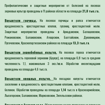
Профилактические и защитные мероприятия от болезней на посевах
зерновых культур проведены в 11 районах области на площади
21,8 тыс.га.
Вредители горчицы.
На посевах горчицы и рапса отмечается
вредоносность крестоцветных клопов, гусениц крестоцветной моли.
Защитные мероприятия проведены в Аркадакском, Балашовском,
Романовском, Балаковском, Аткарском, Балтайском, Духовницком,
Пугачевском, Краснопартизанском районах на площади
13,3 тыс.га
.
Вредители зернобобовых культур.
На посевах гороха отмечается
вредоносность гороховой зерновки (брухус), на площади 6,8 тыс.га средняя
численность 1,1, максимально 3 экз./кв.м. Обработки инсектицидами
проведены на площади 4,6 тыс.га.
Вредители овощных культур.
На посадках капусты отмечается
заселение и вредоносность крестоцветными клопами, крестоцветной моли,
белянок. Обработки проведены на площади
1,14
тыс.га в Красноармейском,
Лысогорском, Балаковском, Марксовском, Энгельсском районах.
Вредители и болезни сада.
Обследование садов проведено на площади