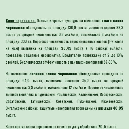
Клоп-черепашка.
Озимые и яровые культуры на выявление
имаго клопа
черепашки
обследованы на площади 130,9 тыс.га, заселено клопом 99,3
тыс.га со средней численностью 0,8 экз./кв.м, максимально 6 экз./кв.м на
площади 300 га. Пороговая численность перезимовавших клопов (1-2 клопа
на кв.м) выявлена на площади
30,45
тыс.га в 16 районах области,
проведены защитные мероприятия. Вредителем повреждено от 2 до 10%
стеблей. Биологическая эффективность защитных мероприятий 87-93%.
На выявление
личинок клопа черепашки
обследование проведено на
площади 64,0 тыс.га, личинками заселено 35,0 тыс.га со средней
численностью 3,9 экз/кв.м, максимально 12 экз./кв.м. Пороговая численность
личинок выявлена в Турковском, Романовском, Калининском, Воскресенском,
Саратовском, Татищевском, Советском, Пугачевском, Ивантеевском,
Энгельсском районах, защитные мероприятия проведены на площади
40,05
тыс.га.
Всего против клопа черепашки на отчетную дату обработано
70,5
тыс.га.