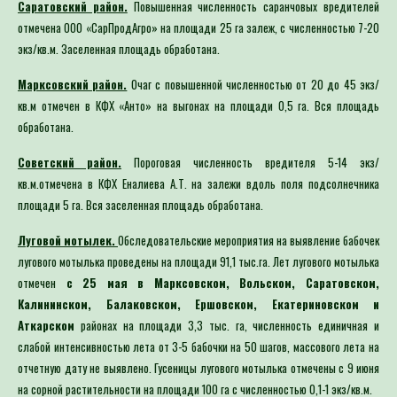
Саратовский район.
Повышенная численность саранчовых вредителей
отмечена ООО «СарПродАгро» на площади 25 га залеж, с численностью 7-20
экз/кв.м. Заселенная площадь обработана.
Марксовский район.
Очаг с повышенной численностью от 20 до 45 экз/
кв.м отмечен в КФХ «Анто» на выгонах на площади 0,5 га. Вся площадь
обработана.
Советский район.
Пороговая численность вредителя 5-14 экз/
кв.м.отмечена в КФХ Еналиева А.Т. на залежи вдоль поля подсолнечника
площади 5 га. Вся заселенная площадь обработана.
Луговой мотылек.
Обследовательские мероприятия на выявление бабочек
лугового мотылька проведены на площади 91,1 тыс.га. Лет лугового мотылька
отмечен
с 25 мая в Марксовском, Вольском, Саратовском,
Калининском, Балаковском, Ершовском, Екатериновском и
Аткарском
районах на площади 3,3 тыс. га, численность единичная и
слабой интенсивностью лета от 3-5 бабочки на 50 шагов, массового лета на
отчетную дату не выявлено. Гусеницы лугового мотылька отмечены с 9 июня
на сорной растительности на площади 100 га с численностью 0,1-1 экз/кв.м.