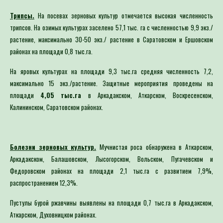
Трипсы.
На
посевах зерновых культур отмечается высокая численность
трипсов. На озимых культурах заселено 57,1 тыс. га с численностью 9,9 экз./
растение, максимально 30-50 экз./ растение в Саратовском и Ершовском
районах на площади 0,8 тыс.га.
На яровых культурах на площади 9,3 тыс.га средняя численность 7,2,
максимально 15 экз./растение. Защитные мероприятия проведены на
площади
4,05 тыс.га
в
Аркадакском, Аткарском, Воскресенском,
Калининском, Саратовском районах.
Болезни зерновых культур.
Мучнистая роса обнаружена в Аткарском,
Аркадакском, Балашовском, Лысогорском, Вольском, Пугачевском и
Федоровском районах на площади 2,1 тыс.га с развитием 7,9%,
распространением 12,3%.
Пустулы бурой ржавчины выявлены на площади 0,7 тыс.га в Аркадакском,
Аткарском, Духовницком районах.