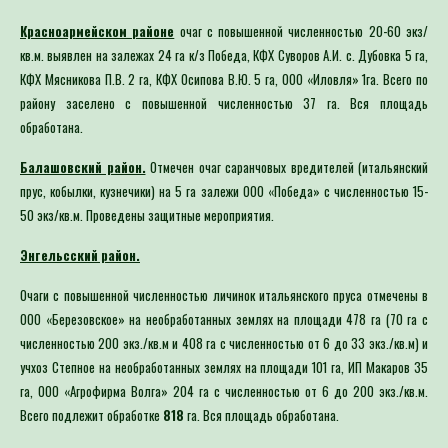
Красноармейском районе
очаг с повышенной численностью 20-60 экз/
кв.м. выявлен на залежах 24 га к/з Победа, КФХ Суворов А.И. с. Дубовка 5 га,
КФХ Мясникова П.В. 2 га, КФХ Осипова В.Ю. 5 га, ООО «Иловля» 1га. Всего по
району заселено с повышенной численностью 37 га. Вся площадь
обработана.
Балашовский район.
Отмечен очаг саранчовых вредителей (итальянский
прус, кобылки, кузнечики) на 5 га залежи ООО «Победа» с численностью 15-
50 экз/кв.м. Проведены защитные мероприятия.
Энгельсский район.
Очаги с повышенной численностью личинок итальянского пруса отмечены в
ООО «Березовское» на необработанных землях на площади 478 га (70 га с
численностью 200 экз./кв.м и 408 га с численностью от 6 до 33 экз./кв.м) и
учхоз Степное на необработанных землях на площади 101 га, ИП Макаров 35
га, ООО «Агрофирма Волга» 204 га с численностью от 6 до 200 экз./кв.м.
Всего подлежит обработке
818
га. Вся площадь обработана.