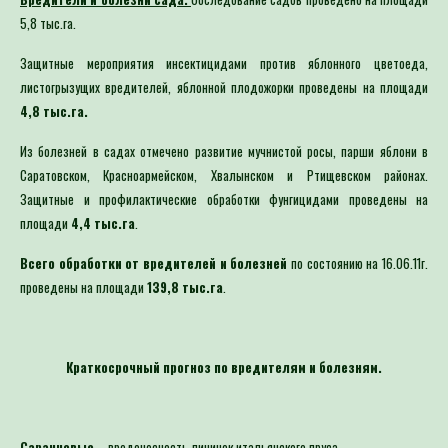
5,8 тыс.га.
Защитные мероприятия инсектицидами против яблонного цветоеда,
листогрызущих вредителей, яблонной плодожорки проведены на площади
4,8 тыс.га.
Из болезней в садах отмечено развитие мучнистой росы, парши яблони в
Саратовском, Красноармейском, Хвалынском и Ртищевском районах.
Защитные и профилактические обработки фунгицидами проведены на
площади
4,4 тыс.га
.
Всего обработки от вредителей и болезней
по состоянию на 16.06.11г.
проведены на площади
139,8 тыс.га
.
Краткосрочный прогноз по вредителям и болезням.
Саранчовые
– вредоносность личинок итальянского пруса.