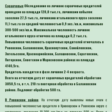
Саранчовые
Обследование на личинок саранчовых вредителей
проведено на площади 128,8 тыс.га, личинками кобылок
заселено 27,5 тыс.га, личинками итальянского пруса заселено
11,1 тыс.га со средней численностью 0,9 экз./кв.м, максимально
300-500 экз/кв.м. Максимальная численность личинок
итальянского пруса отмечена на площади 0,2 тыс.га.
Повышенная численность саранчовых вредителей отмечалась в
Ровенском, Балаковском, Краснокутском, Самойловском,
Энгельсском, Красноармейском, Балашовском, Саратовском,
Питерском, Советском и Марксовском районах на площади
4140,5
га
.
Вредитель находится в фазе личинок 2-4 возраста.
Всего на отчетную дату от саранчовых вредителей
обработано
3850,5 га
, в т.ч. 210 га повторная обработка в Балаковском
районе. Подлежит обработке
500
га.
В Ровенском районе
. На отчетную дату выявлены новые очаги с
повышенной численностью вредителя в Кривоярском и Ровенском округе с
численность вредителя 10-300 экз./кв.м на площади 500 га. Всего с