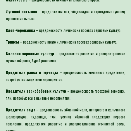
Луговой мотылек
– продолжится лет, яйцекладка и отрождение гусениц
лугового мотылька.
Клоп-черепашка
– вредоносность личинок на посевах зерновых культур.
Трипсы
– вредоносность имаго и личинок на посевах зерновых культур.
Болезни зерновых культур
– продолжится развитие и распространение
мучнистой росы, бурой ржавчины.
Вредители рапса и горчицы
– вредоносность комплекса вредителей,
потребуются защитные мероприятия.
Вредители зернобобовых культур
– вредоносность гороховой зерновки,
тли, потребуются защитные мероприятия.
Вредители сада
– вредоносность яблонной моли, непарного и кольчатого
шелкопрядов, пяденицы, тли, гусениц яблонной плодожорки первого
поколения, продолжится развитие и распространение мучнистой росы,
парши.