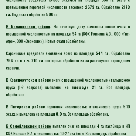
превышением пороговой численности заселено
2673
га. Обработано
2173
га.
Подлежит обработке
500
га.
В Балаковском районе
.
На отчетную дату выявлены новые очаги с
повышенной численностью на площади 54 га (КФХ Гулякина А.В., ООО «Гис-
Агро», ООО «Зерновик»). Новые очаги обработаны.
Саранчовые вредители выявлены всего на площади
544 га.
Обработано
754 га в т.ч. 210 га
повторные обработки из-за растянутого отрождения
саранчи.
В Краснокутском районе
очаги с повышенной численностью итальянского
пруса (1-2 возраста) выявлены
на площади 21 га.
Вся площадь
обработана.
В Питерском райо
не
пороговая численностью итальянского пруса 5-10
экз.кв.м выявлена на площади
8,0
га. Вся площадь обработана.
В Самойловском районе
выявлен очаг на площади 4 га пастбища в ИП
КФХ Волохов Н.А. с численностью 10-27 экз /кв.м. Вся площадь обработана.