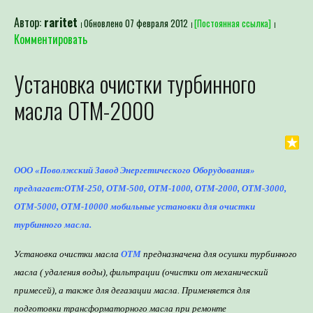
Автор:
raritet
Обновлено 07 февраля 2012
[Постоянная ссылка]
Комментировать
Установка очистки турбинного
масла ОТМ-2000
ООО «Поволжский Завод Энергетического Оборудования»
пр
едлагает:
ОТМ-250, ОТМ-500, ОТМ-1000,
ОТМ-2000,
ОТМ-3000,
ОТМ-5000, ОТМ-10000
мобильн
ые
установк
и
для очистки
турбинного м
асла.
Установка очистки масла
ОТМ
предназначена для осушки
турбинного
масла ( удаления воды), фильтрации (очистки от механический
примесей), а также для дегазации масла.
Применяется для
подготовки трансформаторного масла при ремонте