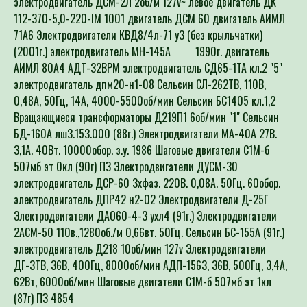
112-370-5,0-220-IM 1001 двигатель ДСМ 60 двигатель АИМЛ
71А6 Электродвигатели КВД8/4л-71 у3 (без крыльчатки)
(2001г.) электродвигатель МН-145А 1990г. двигатель
АИМЛ 80А4 АДТ-32ВРМ электродвигатель СД65-1ТА кл.2 "5"
электродвигатель дпм20-н1-08 Сельсин СЛ-262ТВ, 110В,
0,48А, 50Гц, 14А, 4000-5500об/мин Сельсин БС1405 кл.1,2
Вращающиеся трансформаторы Д219П1 6об/мин "1" Сельсин
БД-160А лш3.153.000 (88г.) Электродвигатели МА-40А 27В.
3,1А. 40Вт. 10000обор. з.у. 1986 Шаговые двигатели С1М-б
507мб эт 0кл (90г) ПЗ Электродвигатели ДУСМ-30
электродвигатель ДСР-60 3хфаз. 220В. 0,08А. 50Гц. 60обор.
электродвигатель ДПР42 н2-02 Электродвигатели Д-25Г
Электродвигатели ДАО60-4-3 ухл4 (91г.) Электродвигатели
2АСМ-50 110в.,1280об./м 0,66вт. 50Гц. Сельсин БС-155А (91г.)
электродвигатель Д218 10об/мин 127v Электродвигатели
ДГ-3ТВ, 36В, 400Гц, 8000об/мин АДП-1563, 36В, 500Гц, 3,4А,
62Вт, 6000об/мин Шаговые двигатели С1М-б 507мб эт 1кл
(87г) ПЗ 4854