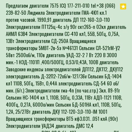
Предлагаем двигатели 7575 ICQ 177-211-010 tel:+38 (066)
239-82-50 Людмила Электродвигатели ГМА-4Ю1 кл.1
против часовой. 1990,91 двигатель ДП 112-160-3,0-110
Электродвигатели ПТ125ц-4с з/у 90г скт265-п 02кл двигатель
АИМЛ 63В4 Электродвигатели СС-410 кл1, 55В, 50Гц, 0,75А,
13Вт Электродвигатели СД-250А Вращающиеся
трансформаторы 5МВТ-2в-5э №46131 Сельсин СЛ-521гМ-У2
58вт 2500об/м, 110в двигатель УАД-32-2 7 Вт 220 В 3000
мин.-1 НЭД-1101П ,400/500ГЦ, 0,53/0,43А, 100В двигатель
Заводские индексы электродвигателей ДП112, ДК112, ДКУ112
электродвигатель Д-32П2-72об/м-127/36v Сельсин БД-1404
кл1 110В, 50Гц, 15Вт, 0,44А электродвигатель СД-54 60 об/
мин. (б/г.) Электродвигатели гма-4п (по час.стр.) 3кл. 89-91г
Сельсин НС-1404 кл 1, 110В, 50Гц, 0,33А, 11Вт АДП-1121 110В,
400Гц, 0,27А, 6000о/мин Сельсин БД-501НА кл1, 110В, 50Гц,
1,2А, 25/27Вт двигатель ДКУ 112-120-3,0-110-IM 1001
Вращающиеся трансформаторы ВТ5 кф3.031. .051 клА (90г)
Электродвигатели УАД34 двигатель ДМС 12,4
электродвигатель ДСМ-2Л 2об/м 127v~ левое двигатель ДК