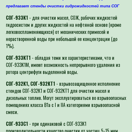
предлагает
стенды очистки гидрожидкостей типа СОГ
СОГ-933К1
- для очистки масел, СОЖ, рабочих жидкостей
гидросистем и других жидкостей на нефтяной основе (кроме
легковоспламеняющихся) от механических примесей и
нерастворенной воды при небольшой ее концентрации (до
1%).
СОГ-933КТ1
- обладая теми же характеристиками, что и
СОГ-933К1М, имеют возможность непрерывного удаления из
ротора центрифуги выделенной воды.
СОГ-932К1, СОГ-932КТ1
- взрывозащищенное исполнение
стендов СОГ-932К1 и СОГ-932КТ1 для очистки масел и
дизельных топлив. Могут эксплуатироваться во взрывоопасных
помещениях класса B1a c I и IIA категориями взрывоопасной
смеси.
СОГ-933С1
- при одинаковой с СОГ-933К1
производительности качество очистки от частиц 5-15 мкм