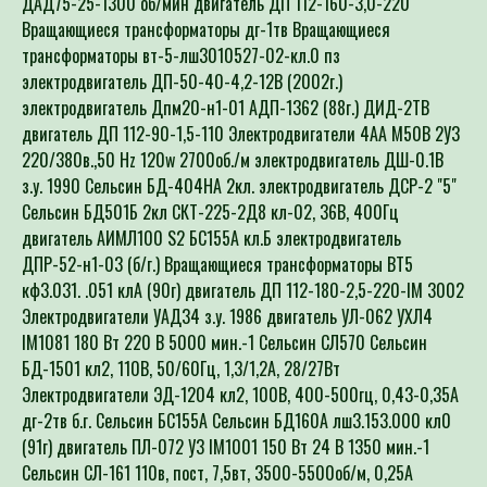
Вращающиеся трансформаторы дг-1тв Вращающиеся
трансформаторы вт-5-лш3010527-02-кл.0 пз
электродвигатель ДП-50-40-4,2-12В (2002г.)
электродвигатель Дпм20-н1-01 АДП-1362 (88г.) ДИД-2ТВ
двигатель ДП 112-90-1,5-110 Электродвигатели 4АА М50В 2У3
220/380в.,50 Hz 120w 2700об./м электродвигатель ДШ-0.1В
з.у. 1990 Сельсин БД-404НА 2кл. электродвигатель ДСР-2 "5"
Сельсин БД501Б 2кл СКТ-225-2Д8 кл-02, 36В, 400Гц
двигатель АИМЛ100 S2 БС155А кл.Б электродвигатель
ДПР-52-н1-03 (б/г.) Вращающиеся трансформаторы ВТ5
кф3.031. .051 клА (90г) двигатель ДП 112-180-2,5-220-IM 3002
Электродвигатели УАД34 з.у. 1986 двигатель УЛ-062 УХЛ4
IM1081 180 Вт 220 В 5000 мин.-1 Сельсин СЛ570 Сельсин
БД-1501 кл2, 110В, 50/60Гц, 1,3/1,2А, 28/27Вт
Электродвигатели ЭД-1204 кл2, 100В, 400-500гц, 0,43-0,35А
дг-2тв б.г. Сельсин БС155А Сельсин БД160А лш3.153.000 кл0
(91г) двигатель ПЛ-072 У3 IM1001 150 Вт 24 В 1350 мин.-1
Сельсин СЛ-161 110в, пост, 7,5вт, 3500-5500об/м, 0,25А