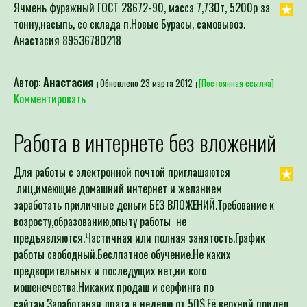
Ячмень фуражный ГОСТ 28672-90, масса 7,730т, 5200р за
тонну,насыпь, со склада п.Новые Бурасы, самовывоз.
Анастасия 89536780218
Автор:
Анастасия
Обновлено 23 марта 2012
[Постоянная ссылка]
Комментировать
Работа в интернете без вложений
Для работы с электронной почтой приглашаются
лиц,имеющие домашний интернет и желанием
заработать приличные деньги БЕЗ ВЛОЖЕНИЙ.Требование к
возросту,образованию,опыту работы не
предъявляются.Частичная или полная занятость.График
работы свободный.Беслпатное обучение.Не каких
предворительных и последущих нет,ни кого
мошенечества.Никаких продаш и серфинга по
сайтам.Заработаная лпата в неделю от 50$.Её верхний придел