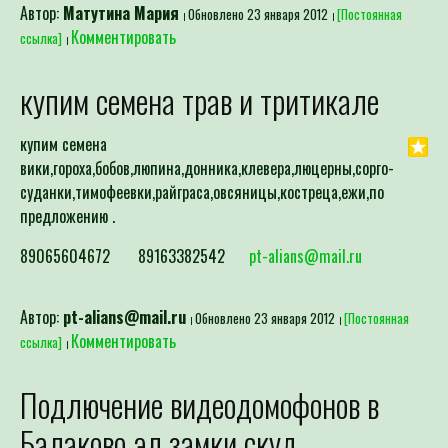
Автор:
Матутина Мария
Обновлено 23 января 2012
[Постоянная
Комментировать
ссылка]
купим семена трав и тритикале
купим семена
вики,гороха,бобов,люпина,донника,клевера,люцерны,сорго-
суданки,тимофеевки,райграса,овсяницы,костреца,ежи,по
предложению .
89065604672 89163382542
pt-alians@mail.ru
Автор:
pt-alians@mail.ru
Обновлено 23 января 2012
[Постоянная
Комментировать
ссылка]
Подлючение видеодомофонов в
Балаково эл замки скуд