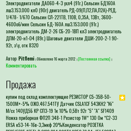
Электродвигатели ДАО60-4-3 ухл4 (91г.) Сельсин БД160А
лш3.153.000 кл0 (90г) двигатель РД-09(П,П2,ПА,П2А)-РЕД.
1/478- 1/670 Сельсин СЛ-221ТВ, 110В, 0,35А, 13Вт, 3600-
4600об/мин Сельсин БД-160А лш3.153.000 (91г.)
электродвигатель ДМ-2-26 СБ-20-1ВП кл3 электродвигатель
ДПМ-20-н1-04 (89г.) Шаговые двигатели ДШИ-200-2-1 90-
92г, з\у, отк 8320
Автор:
Pitflemi
Обновлено 16 марта 2012
[Постоянная ссылка]
Комментировать
Продажа
купим под склад комплектующие РЕЗИСТОР С5-35В-50-
150ОМ+-5% ОЖ0.467.541ТУ Датчик CSLA1CF 543КН2 "Ni"
М/сх 140УД5Б КР СП3-19 1к 10% 0,5Вт 92г "5" "А" SF1409
Ножка приборная ФП2П 348-1 Резистор 1W* 130 Ом *C2-33
ERSA к53-14-16в-3,3мкф 20%Конденсатор РОЗЕТКА
РГ6Б(5Г3Т;4Г5Т)-В ОЮ0.364.008ТУ К352 76,84г "5" 533ЛА7 низ