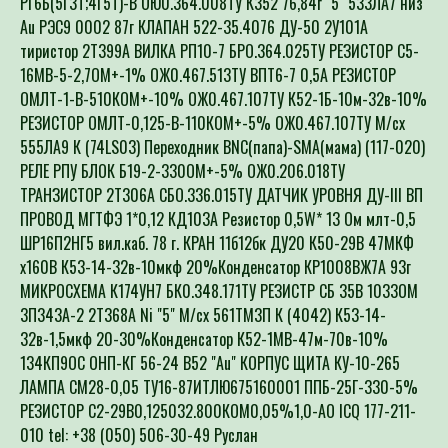
Au РЭС9 0002 87г КЛАПАН 522-35.4076 ДУ-50 2У101А
тиристор 2Т399А ВИЛКА РП10-7 БРО.364.025ТУ РЕЗИСТОР С5-
16МВ-5-2,7ОМ+-1% ОЖ0.467.513ТУ ВПТ6-7 0,5А РЕЗИСТОР
ОМЛТ-1-В-510КОМ+-10% ОЖ0.467.107ТУ К52-1Б-10м-32в-10%
РЕЗИСТОР ОМЛТ-0,125-В-110КОМ+-5% ОЖ0.467.107ТУ М/сх
555ЛА9 К (74LS03) Переходник BNC(папа)-SMA(мама) (117-020)
РЕЛЕ РПУ БЛОК Б19-2-330ОМ+-5% ОЖ0.206.018ТУ
ТРАНЗИСТОР 2Т306А СБО.336.015ТУ ДАТЧИК УРОВНЯ ДУ-III ВП
ПРОВОД МГТФЭ 1*0,12 КД103А Резистор 0,5W* 13 Ом млт-0,5
ШР16П2НГ5 вил.каб. 78 г. КРАН 11б12бк ДУ20 К50-29В 47МКФ
х160В К53-14-32в-10мкф 20%Конденсатор КР1008ВЖ7А 93г
МИКРОСХЕМА К174УН7 БК0.348.171ТУ РЕЗИСТР СБ 35В 1033ОМ
3П343А-2 2Т368А Ni "5" М/сх 561ТМ3П К (4042) К53-14-
32в-1,5мкф 20-30%Конденсатор К52-1МВ-47м-70в-10%
134КП9ОС ОНП-КГ 56-24 В52 "Au" КОРПУС ЩИТА КУ-10-265
ЛАМПА СМ28-0,05 ТУ16-87ИТЛЮ675160001 ППБ-25Г-330-5%
РЕЗИСТОР С2-29В0,125032.800КОМ0,05%1,0-АО ICQ 177-211-
010 tel: +38 (050) 506-30-49 Руслан