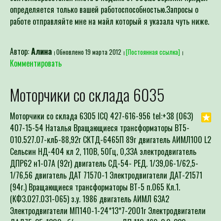
определяется только вашей работоспособностью.Запросы о
работе отправляйте мне на майл который я указала чуть ниже.
Автор:
Алина
Обновлено 19 марта 2012
[Постоянная ссылка]
Комментировать
Моторчики со склада 6035
Моторчики со склада 6305 ICQ 427-616-956 tel:+38 (063)
407-15-54 Наталья Вращающиеся трансформаторы ВТ5-
010.527.07-клБ-88,92г СКТД-6465П 89г двигатель АИМЛ100 L2
Сельсин НД-404 кл 2, 110В, 50Гц, 0,33А электродвигатель
ДПР62 н1-07А (92г) двигатель СД-54- РЕД. 1/39,06-1/62,5-
1/76,56 двигатель ДАТ 71570-1 Электродвигатели ДАТ-21571
(94г.) Вращающиеся трансформаторы ВТ-5 п.065 Кл.1.
(КФ3.027.031-065) з.у. 1986 двигатель АИМЛ 63А2
Электродвигатели МП140-1-24*13*7-2001г Электродвигатели
ДАД75-25-1300 об/мин двигатель ДП 112-160-3,0-220