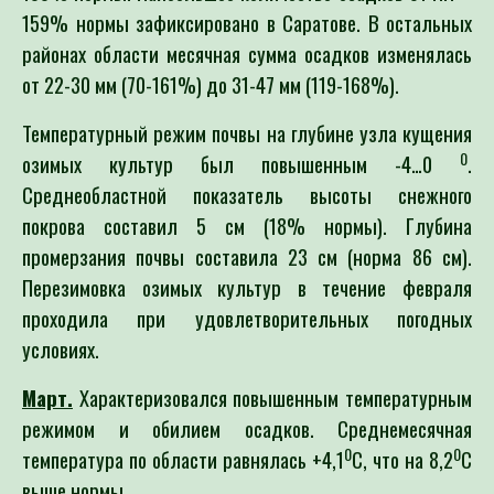
159% нормы зафиксировано в Саратове. В остальных
районах области месячная сумма осадков изменялась
от 22-30 мм (70-161%) до 31-47 мм (119-168%).
Температурный режим почвы на глубине узла кущения
0
озимых культур был повышенным -4…0
.
Среднеобластной показатель высоты снежного
покрова составил 5 см (18% нормы). Глубина
промерзания почвы составила 23 см (норма 86 см).
Перезимовка озимых культур в течение февраля
проходила при удовлетворительных погодных
условиях.
Март.
Характеризовался повышенным температурным
режимом и обилием осадков. Среднемесячная
0
0
температура по области равнялась +4,1
С, что на 8,2
С
выше нормы.