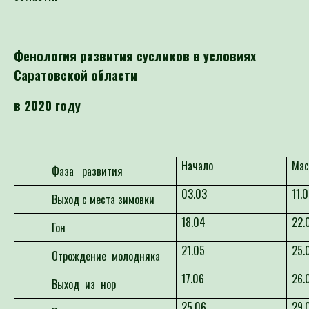
Фенология развития сусликов в условиях
Саратовской области
в 2020 году
Начало
Мас
Фаза развития
03.03
11.
Выход с места зимовки
18.04
22.
Гон
21.05
25.
Отрождение молодняка
17.06
26.
Выход из нор
25.06
29.