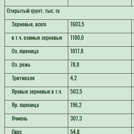
Открытый грунт, тыс. га
Зерновые, всего
1
6
03,5
в т.ч. озимые зерновые
1
1
00,0
Оз. пшеница
10
17,8
Оз. рожь
78,0
Тритикале
4,2
Яровые зерновые в т.ч.
503,5
Яр. пшеница
196,2
Ячмень
307,3
Овес
54,8