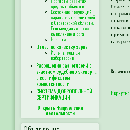
Прогнозы развития
вредных объектов
более 5
Состояние популяций
из райо
саранчовых вредителей
опытов 
в Саратовской области.
показа
Рекомендации по их
выявлению и орга
примене
Новости
га в ра
Отдел по качеству зерна
Испытательная
лаборатория
Разрешение разногласий с
участием судебного эксперта
Количеств
с сертификатом
компетентности
СИСТЕМА ДОБРОВОЛЬНОЙ
Вернутьс
СЕРТИФИКАЦИИ
Открыть Направления
деятельности
Объявление