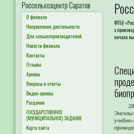
Россельхозцентр Саратов
Росс
О филиале
ФГБУ «Рос
Направления деятельности
х произво
Для сельхозпроизводителей
начала вы
Новости филиала
Контакты
Отзывы
Спец
Архивы
проде
Вопросы и ответы
биопр
Видео-архивы
Расценки
2
ГОСУДАРСТВЕННОЕ
Энгель
(МУНИЦИПАЛЬНОЕ) ЗАДАНИЕ
учебно
Карта сайта
проводи