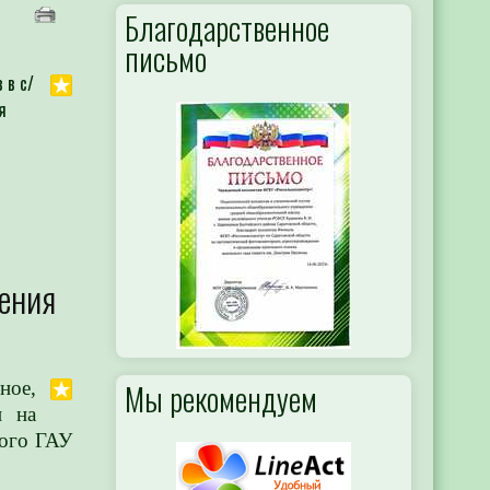
Благодарственное
письмо
 в с/
я
ения
Мы рекомендуем
ое,
и на
ого ГАУ