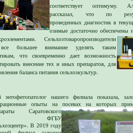
соответствует оптимуму. Ал
рассказал, что по резул
проведенных диагностик в теку
озимые достаточно обеспечены 
оэлементами.
Сельхозтоваропроизводители
 все большее внимание уделять таким
стикам, что своевременно дает возможность
тировать внесение тех и иных препаратов, для
овления баланса питания сельхозкультур.
й энтофитопатолог нашего филиала показала, зал
трационные опыты на посевах на
которых прим
параты Саратовского
лиала ФГБУ
ьхозцентр». В 2019 году
вский филиал заложил