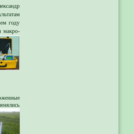
ександр
ьтатам
щем году
и макро-
оженные
енялись