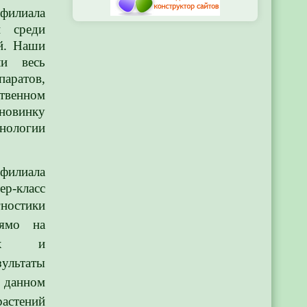
 филиала
и среди
й. Наши
ли весь
аратов,
венном
овинку
нологии
илиала
р-класс
ностики
ямо на
нках и
зультаты
 данном
стений