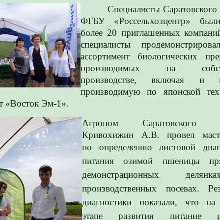
Специалисты Саратовского
ФГБУ «Россельхозцентр» был
более 20 приглашенных компани
специалисты продемонстрирова
ассортимент биологических преп
производимых на собст
производстве, включая и н
производимую по японской тех
т «Восток Эм-1».
Агроном Саратовского ф
Кривохижин А.В. провел масте
по определению листовой
диаг
питания озимой пшеницы пр
демонстрационных деля
производственных посевах. Ре
диагностики показали, что на
этапе развития питание ра