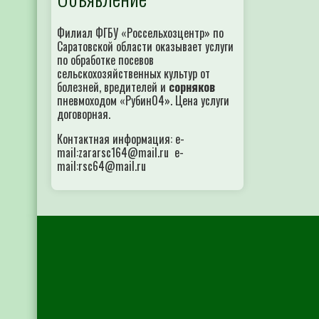
Филиал ФГБУ «Россельхозцентр» по
Саратовской области оказывает услуги
по обработке посевов
сельскохозяйственных культур от
болезней, вредителей и
сорняков
пневмоходом «Рубин04». Цена услуги
договорная.
Контактная информация: e-
mail:zararsc164@mail.ru e-
mail:rsc64@mail.ru