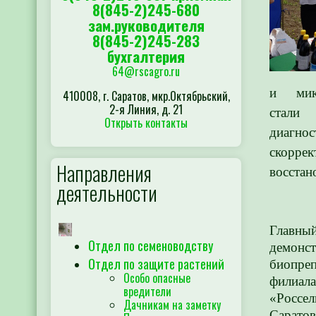
8(845-2)245-680
зам.руководителя
8(845-2)245-283
бухгалтерия
64@rscagro.ru
и микр
410008, г. Саратов, мкр.Октябрьский,
2-я Линия, д. 21
стали
Открыть контакты
диагно
скоррек
Направления
восстан
деятельности
Главны
Отдел по семеноводству
демонс
Отдел по защите растений
биопре
Особо опасные
фи
вредители
«Россел
Дачникам на заметку
Сарато