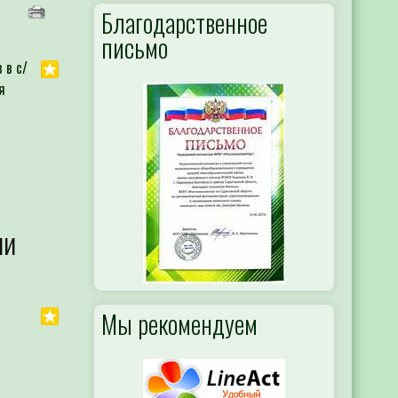
Благодарственное
письмо
 в с/
я
ни
Мы рекомендуем