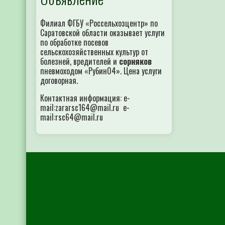
Филиал ФГБУ «Россельхозцентр» по
Саратовской области оказывает услуги
по обработке посевов
сельскохозяйственных культур от
болезней, вредителей и
сорняков
пневмоходом «Рубин04». Цена услуги
договорная.
Контактная информация: e-
mail:zararsc164@mail.ru e-
mail:rsc64@mail.ru