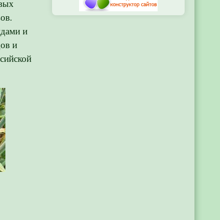
овых
ов.
идами и
ов и
сийской